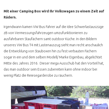
VW BUS T3
Mit einer Camping Box wird Ihr Volkswagen zu einem Zelt auf
T3 ANZEIGE UND
Rädern.
REALITÄT
T3 KAUFBERATUNG BIS
Irgendwann kamen VW Bus Fahrer auf die Idee Schwerlastauszüge
1986
zB von Vermessungsfahrzeugen umzufunktionieren zu
ausfahrbaren Staufächern samt outdoor Küche. In den Bildern
T3 KAUFBERATUNG AB
1986
unseres VW Bus T4 mit Lastenauszug sieht man recht anschaulich
die Entwicklung von Stauboxen hin zu fest verbauten Fächern
T3 PORSCHE BUS B32
sogar in ein und dem selben Modell/ Marke Eigenbau, abgelichtet
T3 SYNCRO 16 ZOLL
Mitte des Jahres 2016. Dieser mega Ausschub hat den Vorteil hat,
das man outdoor sein Essen zubereiten kann ohne indoor bei
T3 FALTDACHCAMPER
wenig Platz die Reiesegarderobe zu räuchern.
JOKER
DOPPELKABINE PRITSCHE
DEHLER
FAKE WESTI T3