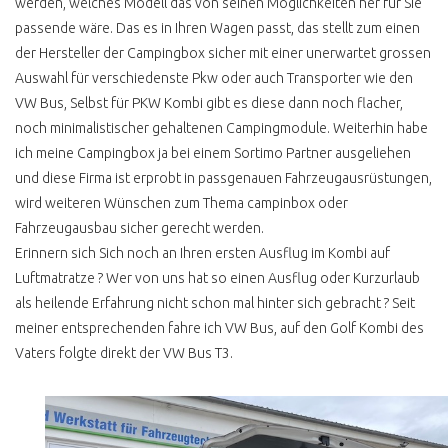
werden, welches Modell das von seinen Möglichkeiten her für Sie
CO GASWARNER
passende wäre. Das es in Ihren Wagen passt, das stellt zum einen
SCHÄTZEISEN
der Hersteller der Campingbox sicher mit einer unerwartet grossen
KÜHLMITTELTEMPERATUR
Auswahl für verschiedenste Pkw oder auch Transporter wie den
ANZEIGE
VW Bus, Selbst für PKW Kombi gibt es diese dann noch flacher,
T3 WERKSTATT CHECK
noch minimalistischer gehaltenen Campingmodule. Weiterhin habe
ERGEBNIS
ich meine Campingbox ja bei einem Sortimo Partner ausgeliehen
und diese Firma ist erprobt in passgenauen Fahrzeugausrüstungen,
BUSCHECKER
PROBEFAHRT T3
wird weiteren Wünschen zum Thema campinbox oder
Fahrzeugausbau sicher gerecht werden.
ATLANTIK KAUFPREIS
Erinnern sich Sich noch an Ihren ersten Ausflug im Kombi auf
BERATUNG
Luftmatratze ? Wer von uns hat so einen Ausflug oder Kurzurlaub
WERTANLAGE
als heilende Erfahrung nicht schon mal hinter sich gebracht ? Seit
meiner entsprechenden fahre ich VW Bus, auf den Golf Kombi des
VW BUS T4
Vaters folgte direkt der VW Bus T3.
T4 ANZEIGE UND
REALITÄT
VW BUS T4 INSTA HYPE