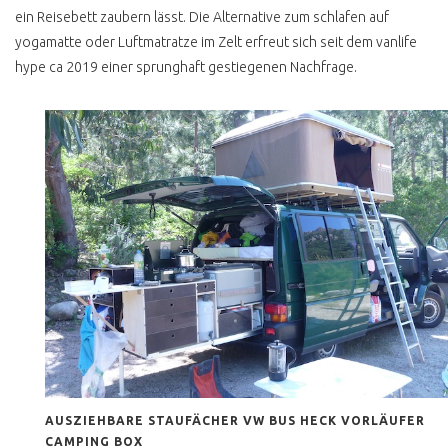
T2 HOCHDACH
ein Reisebett zaubern lässt. Die Alternative zum schlafen auf
NACHRÜSTEN
yogamatte oder Luftmatratze im Zelt erfreut sich seit dem vanlife
hype ca 2019 einer sprunghaft gestiegenen Nachfrage.
FLUGZEUGMOTOR IM VW
BUS T2
ROST & RESTAURATION
T2 ROST DEFINITION
T2 LACKIEREN
T2 KEINE
RESTAURIERUNG
T2 KONSERVIEREN MIT
MIKE SANDERS
T2 ROSTKUR NOCH GUT
ERHALTEN
BUSCHECKER
AUSZIEHBARE STAUFÄCHER VW BUS HECK VORLÄUFER
PROBEFAHRT T2
CAMPING BOX