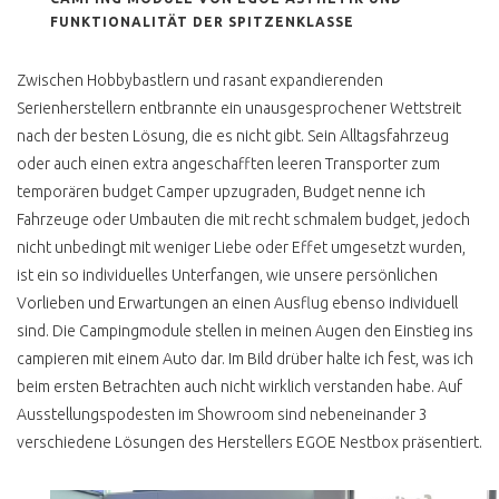
AUSLAND
FUNKTIONALITÄT DER SPITZENKLASSE
T3 SYNCRO
KARDANWELLE
Zwischen Hobbybastlern und rasant expandierenden
Serienherstellern entbrannte ein unausgesprochener Wettstreit
ROST & RESTAURATION
nach der besten Lösung, die es nicht gibt. Sein Alltagsfahrzeug
T3 KAROSSE SCHWEISSEN
oder auch einen extra angeschafften leeren Transporter zum
?
temporären budget Camper upzugraden, Budget nenne ich
T3 ROSTKUR NOCH GUT
Fahrzeuge oder Umbauten die mit recht schmalem budget, jedoch
ERHALTEN
nicht unbedingt mit weniger Liebe oder Effet umgesetzt wurden,
ist ein so individuelles Unterfangen, wie unsere persönlichen
BLENDER ERKENNEN
Vorlieben und Erwartungen an einen Ausflug ebenso individuell
B SÄULE RESTAURIEREN
sind. Die Campingmodule stellen in meinen Augen den Einstieg ins
campieren mit einem Auto dar. Im Bild drüber halte ich fest, was ich
T3 LACKIERUNG
beim ersten Betrachten auch nicht wirklich verstanden habe. Auf
T3 KONSERVIEREN MIT
Ausstellungspodesten im Showroom sind nebeneinander 3
MIKE SANDERS
verschiedene Lösungen des Herstellers EGOE Nestbox präsentiert.
UNTERBODENSCHUTZ
ABZOCKE T3