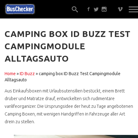
CAMPING BOX ID BUZZ TEST
CAMPINGMODULE
EIN GUTACHTER ?
ALLTAGSAUTO
ALTERNATIVEN
GUT BERATEN ?
Home
»
ID Buzz
»
camping box ID Buzz Test Campingmodule
Alltagsauto
TRAUMBUS FINDEN,
SICHER !
Aus Einkaufsboxen mit Urlaubsutensilien bestückt, einem Brett
drüber und Matratze drauf, entwickelten sich rudimentäre
ONLINE KOSTENLOS
vanlifeorganizer. Die Ursprungsidee der heut zu Tage angebotenen
GELD ÜBERWEISEN ?
Camping Boxen, mit wenigen Handgriffen in Fahrzeuge aller Art
drein zu stellen.
ONE KLICK BUY
WERKSTATTEMPFEHLUNG