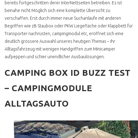
PANGEA FESTIVAL
bereits fortgeschritten derer InterNettseiten betreiben. Es ist
beinahe nicht Möglich sich eine komplette Übersicht zu
T3 FOTOBUS GRAFFITI
verschaffen. Erst durch immer neue Suchanläufe mit anderen
EASTCOASTRUN
Begriffen wie zB Staubox oder PKW Liegefläche oder Klappbett für
Transporter nachrüsten, campingmodul etc, eröffnet sich eine
FARBGEBUNG PER ROLLE
deutlich grössere Auswahl unseres heutigen Themas – Ihr
Alltagsfahrzeug mit wenigen Handgriffen zum Minicamper
aufpeppen und schier unendlicher Ausbaulösungen.
T1, T6, ID BUZZ ?
CAMPING BOX ID BUZZ TEST
VW BUS T1
ONLINEBERATUNG T1
– CAMPINGMODULE
SCHEUNENFUND
ALLTAGSAUTO
VW BUS T2
T2 ANZEIGE UND
REALITÄT
T2 ZWITTERMODELL