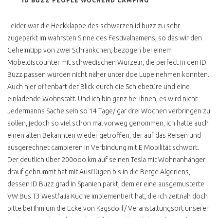
ID BUZZ PEOPLE WOCHEND CAMPING
Leider war die Heckklappe des schwarzen id buzz zu sehr
zugeparkt im wahrsten Sinne des Festivalnamens, so das wir den
Geheimtipp von zwei Schränkchen, bezogen bei einem
Möbeldiscounter mit schwedischen Wurzeln, die perfect in den ID
Buzz passen würden nicht näher unter doe Lupe nehmen konnten.
Auch hier offenbart der Blick durch die Schiebetüre und eine
einladende Wohnstatt. Und ich bin ganz bei Ihnen, es wird nicht
Jedermanns Sache sein so 14 Tage/ gar drei Wochen verbringen zu
sollen, jedoch so viel schon mal vorweg genommen, ich hatte auch
einen alten Bekannten wieder getroffen, der auf das Reisen und
ausgerechnet campieren in Verbindung mit E Mobilität schwört.
Der deutlich über 200ooo km auf seinen Tesla mit Wohnanhänger
drauf gebrummt hat mit Ausflügen bis in die Berge Algeriens,
dessen ID Buzz grad in Spanien parkt, dem er eine ausgemusterte
VW Bus T3 Westfalia Küche implementiert hat, die ich zeitnah doch
bitte bei Ihm um die Ecke von Kägsdorf/ Veranstaltungsort unserer