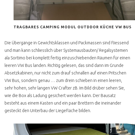
FAKE ANGEBOTE
KAUFEN FÜR DIE
TRAGBARES CAMPING MODUL OUTDDOR KÜCHE VW BUS
MÜLLHALDE ?
T5 VERKAUFSPREIS
Die Übergänge in Gewichtsklassen und Packmassen sind fliessend
FINDEN
und man kann schliesslich über Systemausbauten/ Regalsystemen
T5 ROSTVORSORGE
ala Sortimo bei komplett fertig einzuschiebenden Räumen für einen
leeren VW Bus landen. Richtig gelesen, das sind dann im Grunde
VW BUS T6
Absetzkabinen, nur nicht zum drauf schnallen auf einen Pritschen
T6 E ABT E BUS UMBAU
VW Bus, sondern genau … zum drein schieben in einen leeren,
sehr hohen, sehr langen VW Crafter zB. Im Bild drüber sehen Sie,
CALIFORNIA BEACH
wie die Box als Ladung gesichert werden kann. Der Bausatz
LOW BUDGET CAMPER
besteht aus einem Kasten und ein paar Brettern die ineinander
gesteckt den Unterbau der Liegefläche bilden.
ID BUZZ
ID BUZZ TEST CAMPING
BOX