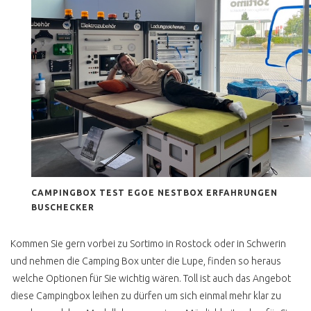
H KENNZEICHEN T3
T3 TECHNISCHE
VERBESSERUNGEN
T3 1.9 TD, TDI
MOTORUMBAU
T3 BENZINER 2E ODER
ABK MOTOR
BOXER WBX RUCKELT
3 PUNKTGURTE HINTEN
CAMPINGBOX TEST EGOE NESTBOX ERFAHRUNGEN
NACHRÜSTEN
BUSCHECKER
GEHEIMER TODSCHALTER
T3
Kommen Sie gern vorbei zu Sortimo in Rostock oder in Schwerin
und nehmen die Camping Box unter die Lupe, finden so heraus
T3 GPS TRACKING
welche Optionen für Sie wichtig wären. Toll ist auch das Angebot
T3 LUFTLEITPAPPEN
diese Campingbox leihen zu dürfen um sich einmal mehr klar zu