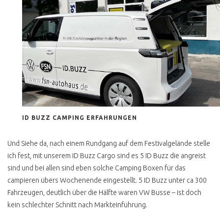
SYNCRO HÖHER
VERGLEICH T3 T4
ZAHNRIEMEN ERNEUERN
UMRÜSTUNG AUF
GASBETRIEB
COMFORT KOMMT VOR
AUTOMATIKGETRIEBE
ID BUZZ CAMPING ERFAHRUNGEN
QUERDENKEN
Und Siehe da, nach einem Rundgang auf dem Festivalgelände stelle
IST VW BUS FAHREN
ich fest, mit unserem ID Buzz Cargo sind es 5 ID Buzz die angreist
LUXUS?
sind und bei allen sind eben solche Camping Boxen für das
FEINSTAUBALARM
campieren übers Wochenende eingestellt. 5 ID Buzz unter ca 300
UMWELTZONE
Fahrzeugen, deutlich über die Hälfte waren VW Busse – ist doch
kein schlechter Schnitt nach Markteinführung.
DIESELFAHRVERBOT