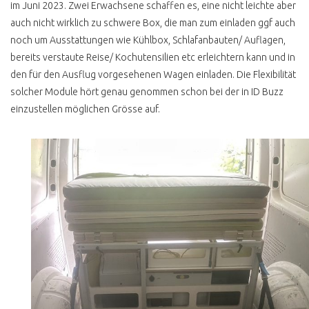
im Juni 2023. Zwei Erwachsene schaffen es, eine nicht leichte aber
DIEBSTAHLSICHERUNG
auch nicht wirklich zu schwere Box, die man zum einladen ggf auch
T4 RAD REIFEN ÄNDERN
noch um Ausstattungen wie Kühlbox, Schlafanbauten/ Auflagen,
WELCHE
bereits verstaute Reise/ Kochutensilien etc erleichtern kann und in
T4 WERKSTATT CHECK
den für den Ausflug vorgesehenen Wagen einladen. Die Flexibilität
ERGEBNIS
solcher Module hört genau genommen schon bei der in ID Buzz
einzustellen möglichen Grösse auf.
BUSCHECKER
PROBEFAHRT T4
VW BUS T5
T5 ANZEIGE UND
REALITÄT
T5 5 ZYL HOCH LANG
LOW BUDGET CAMPER
TRANSPORTER BILLIG
T5 TECHNISCHE
ÄNDERUNGEN