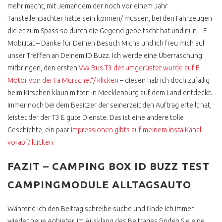
mehr macht, mit Jemandem der noch vor einem Jahr
Tanstellenpächter hätte sein können/ müssen, bei den Fahrzeugen
die er zum Spass so durch die Gegend gepeitscht hat und nun – E
Mobilität – Danke für Deinen Besuch Micha und ich freu mich auf
unser Treffen an Deinem ID Buzz. Ich werde eine Überraschung
mitbringen, den ersten
VW Bus T3 der umgerüstet wurde auf E
Motor von der Fa Murschel“/ klicken
– diesen hab ich doch zufällig
beim Kirschen klaun mitten in Mecklenburg auf dem Land entdeckt.
Immer noch bei dem Besitzer der seinerzeit den Auftrag erteilt hat,
leistet der der T3 E gute Dienste. Das ist eine andere tolle
Geschichte, ein paar
Impressionen gibts auf meinem insta Kanal
vorab“/ klicken
FAZIT – CAMPING BOX ID BUZZ TEST
CAMPINGMODULE ALLTAGSAUTO
Während ich den Beitrag schreibe suche und finde ich immer
wieder neue Anbieter, im Ausklang des Beitrages finden Sie eine