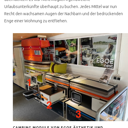
Urlaubsunterkünfte überhaupt zu buchen. Jedes Mittel war nun
T3 BOXER LUFT
GEKUEHLT ?
Recht den wachsamen Augen der Nachbarn und der bedrückenden
Enge einer Wohnung zu entfliehen.
T3 SYNCRO BERATUNG
T3 SYNCRO
KAUFBERATUNG
T3 SYNCRO 16 ZOLL
KAUFBERATUNG
T3 SYNCRO TÜV NEU
VISCO VS
ABSCHALTALLRAD
T3 SYNCRO
DOPPELKABINE 2.1 WBX
T3 SYNCRO
RESTAURATION
T3 SYNCRO EINFUHR
CAMPING MODULE VON EGOE ÄSTHETIK UND