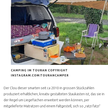
T2 FALTDACHCAMPER
KAUFEN
T2 HYPE HÖCHSTPREISE
WERTANLAGE T2
T2C IMPORT
T2 TECHNISCHE
VERBESSERUNGEN
T2 LENKGETRIEBE
WARNUNG
CAMPING IM TOURAN COPYRIGHT
T2 FLACHDACHCAMPER
INSTAGRAM.COM:TOURANCAMPER
UND 4 PERSONEN
Der Clou dieser smarten seit ca 2010 in grossen Stückzahlen
T2 ÖLKÜHLER
produziert erhältlichen, kreativ gestalteten Staukästen ist, das sie in
T2 3 PUNKTGURTE
der Regel um Liegeflächen erweitert werden können, per
HINTEN NACHRÜSTEN
mitgelieferte Matratzen und einem Faltgestell, sich so „ratzi fatzi“