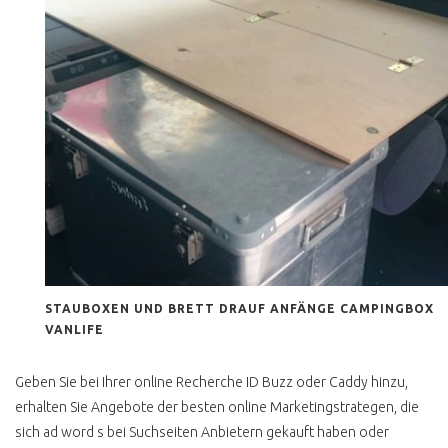
REFERENZEN
DU NERVST NICHT
INCENTIVES UND
PROJEKTE
T2 DOKA SHOWCAR
PANGEA
T3 COLA PRITSCHE
T3 1.9 TD RUST N FAST
T3 BRETTERSHUTTEL
STAUBOXEN UND BRETT DRAUF ANFÄNGE CAMPINGBOX
T3 DOKA SYNCRO
VANLIFE
BEACHHOUSE
KOCHEN AM VW BUS
Geben Sie bei Ihrer online Recherche ID Buzz oder Caddy hinzu,
ZUPARKEN FESTIVAL
erhalten Sie Angebote der besten online Marketingstrategen, die
sich ad word s bei Suchseiten Anbietern gekauft haben oder
KOCHEN AM VW BUS