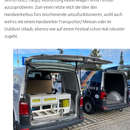
dem ID BUZZ Cargo/ Ausführung Kastenwagen ohne Fenster
AUTOMATIK
auszuprobieren. Zum einen reizte mich die Idee den
Handwerkerbus fürs Wochenende umzufunktionieren, wohl auch
MULTIVAN SERIE 2
weil es mit einem Handwerker Transporter/ Minivan oder im
MULTIVAN TÜV NEU
Outdoor Urlaub, ebenso wie auf einem Festival schon mal robuster
zugeht.
T4 HOCH LANG 9 SITZER
T4 BUDGET CAMPER
T4 FUNKTIONELLER
AUSBAU
T4 HYPE HÖCHSTPREISE
T4 DIESEL / BENZINER
KAUFEN ?
T4 BENZINER KAUFEN ?
T4 DIESEL KAUFEN ?
T4 ONE CLICK BUY