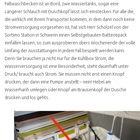
Faltwaschbecken ist an Bord, zwe Wassertanks, sogar eine
VW BUS ZULASSUNG
Längerer Schlauch mit Duschkopf lässt sich einstecken. Für alle die,
die wirklich mit Ihrem Transporter kommen, in dem dann noch keine
HÄNDLER TRICKKISTE
Stromversorgung vorgesehen ist, hat sich Herr Schölzel von der
GUT BEDIENT
Sortimo Station in Schwerin einen Selbstgebauten Batteriepack
einfallen lassen, so zum ausprobieren übers Wochenende der volle
VERKAUF VON PRIVAT
Umfang der Ausstattungen in jedem Fall bespielt werden kann.
AUSSERGEWÖHNLICH
Denn Sie brauchen ja nicht nur für die Kühlbox Strom, die
PERFEKT
Wasserversorgung ist eine Besonderheit, steht dauerhaft unter
VORSICHT VW BUS
Druck/ braucht auch Strom. Sie müssen nicht erst einen Knopf
SPEZIALISTEN
drücken, der dann eine Pumpe anstellt – nein! Hebel am
BIELEFELD
Wasserhanh umlegen oder Knopf am Brausenkopf der Dusche
drücken und los gehts.
NORDERSTEDT
GARANTIE &
GEWÄHRLEISTUNG
BUNDESWEHR
RÜCKLÄUFER