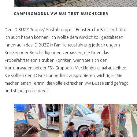
T4 SYNCRO BERATUNG
CAMPINGMODUL VW BUS TEST BUSCHECKER
T4 SYNCRO HYPE
HÖCHSTPREISE
Den ID BUZZ People/ Ausführung mit Fenstern für Familien hätte
MULTIVAN SYNCRO
ich auch haben können, ich wollte dem wirklich toll gestalteten
Innenraum des ID BUZZ in Familienausführung jedoch ungern
T4 SYNCRO CALIFORNIA
KLAPPDACHCAMPER
Kratzer oder Beschädigungen verpassen, die Ihnen das
Probefahrterlebnis trüben könnten, wenn Sie sich den
T4 SYCNRO EIGENBAU
Vorführwagen bei der FSN Gruppe in Mecklenburg mal ausleihen.
CAMPER
Sie sollten den ID Buzz unbedingt ausprobieren, wichtig ist Sie
T4 SYNCRO CARAVELLE CL
machen einen Termin, die vollelektrischen VW Busse sind gefragt
und ständig unterwegs.
T4 SYNCRO CARAVELLE
GL LANG
T4 SYNCRO HÖHER LEGEN
T4 SYNCRO HOCH LANG
SPERRE