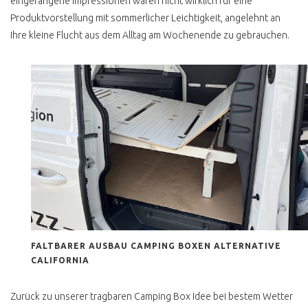
eingefangene Impressionen waren nicht wirklich für eine
T4 2.4 D WESTFALIA TOP
ALLES NEU
Produktvorstellung mit sommerlicher Leichtigkeit, angelehnt an
Ihre kleine Flucht aus dem Alltag am Wochenende zu gebrauchen.
T4 HIGH SCORER
H KENNZEICHEN T4
T4 ONLINE BERATUNG
T4 WERTANLAGE
T4 DIY CAMPER AUSBAU
T4 KAUFPREIS
ERRECHNEN
T4 TECHNISCHE
VERBESSERUNGEN
FALTBARER AUSBAU CAMPING BOXEN ALTERNATIVE
T4 AUTOMATIKGETRIEBE
CALIFORNIA
INSTAND SETZEN
GPS ORTUNG EINBAU
Zurück zu unserer tragbaren Camping Box Idee bei bestem Wetter