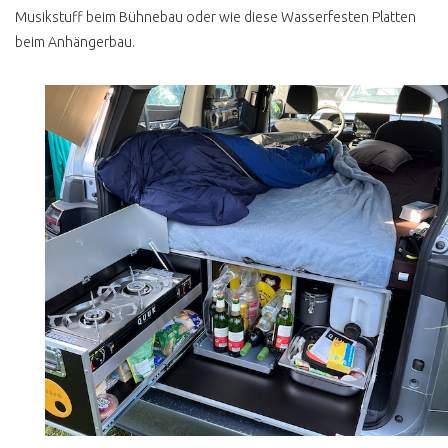
ERSATZTEILQUALITÄT
Musikstuff beim Bühnebau oder wie diese Wasserfesten Platten
WER BILLIG KAUFT ..
beim Anhängerbau.
AUSPUFF KAUFEN
WASSEREINBRUCH
INNENAUSBAU SELBST
GEMACHT
CAMPINGBOX TEST
VW BUS RESTAURATION
SANDSTRAHLEN
HOHLRAUMKONSERVIERUNG
VW BUS EISSTRAHLEN