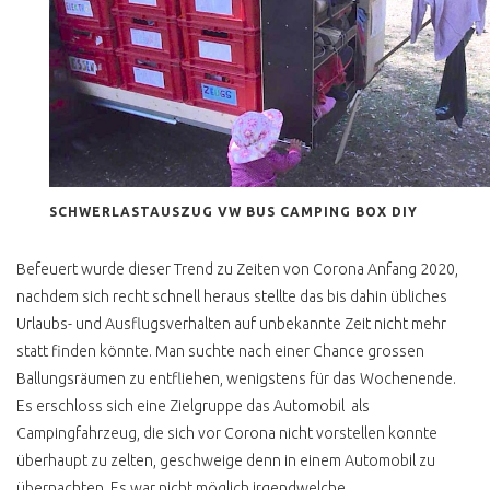
BLUE STAR
LAST LIMITED EDITION
MULTIVAN VERKACKT
BULLI FÜR JEDEN TAG ?
T3 K800 SPAR TARIF
SCHWERLASTAUSZUG VW BUS CAMPING BOX DIY
POSTBUS
POSTI CAMPER TÜV NEU
Befeuert wurde dieser Trend zu Zeiten von Corona Anfang 2020,
nachdem sich recht schnell heraus stellte das bis dahin übliches
T3 HYPE HÖCHSTPREISE
Urlaubs- und Ausflugsverhalten auf unbekannte Zeit nicht mehr
statt finden könnte. Man suchte nach einer Chance grossen
T3 DIESEL ODER
BENZINER KAUFEN ?
Ballungsräumen zu entfliehen, wenigstens für das Wochenende.
Es erschloss sich eine Zielgruppe das Automobil als
T3 DIESEL KAUFEN ?
Campingfahrzeug, die sich vor Corona nicht vorstellen konnte
T3 BOXER WASSER
überhaupt zu zelten, geschweige denn in einem Automobil zu
GEKUEHLT ?
übernachten. Es war nicht möglich irgendwelche