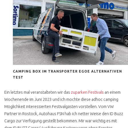
CALIFORNIA EXCLUSIV
WESTFALIA
SCHATZKISTE
KLAPPDACHCAMPER
CALIFORNIA COACH
HOCHDACH
CALIFORNIA COACH
FALTDACH
CALIFORNIA 2.4 D
CAMPING BOX IM TRANSPORTER EGOE ALTERNATIVEN
FALTDACH
TEST
CALIFORNIA FAKE
HOCHDACH
Ein letztes mal veranstalteten wir das
zuparken Festivals
an einem
Wochenende im Juni 2023 und ich mochte diese adhoc camping
CALIFORNIA FAKE
AUFSTELLDACH
Möglichkeit interessierten Festivalgästen vorstellen. Vom VW
Partner in Rostock, Autohaus FSN hab ich netter Weise den ID Buzz
MULTIVAN SERIE 1
Cargo zur Verfügung gestellt bekommen. Mir war wichtig es mit
MULTIVAN 2.4 DIESEL