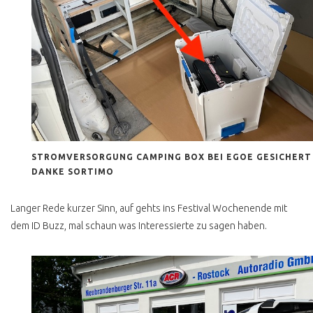
ZOLL AUKTIONEN VEBEG
ETC
DRECKIG & SPECKIG
HUNDEGERUCH
SCHWARZ GEMACHT
UNTERBODEN SCHI SCHI
STROMVERSORGUNG CAMPING BOX BEI EGOE GESICHERT
VW BUS VERKAUFEN
DANKE SORTIMO
Langer Rede kurzer Sinn, auf gehts ins Festival Wochenende mit
TECHNIK AHH JETZT JA
dem ID Buzz, mal schaun was Interessierte zu sagen haben.
STANDHEIZUNG
KLIMAANLAGE
SYNCRO OHNE SPERREN
IST KEIN SYNCRO