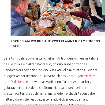
T4 ROST &
RESTAURATION
T4 ROST DEFINITION
TOTAL VERROSTET DOCH
GEKAUFT
T4 UNTERBODEN OK ?
KOCHEN AM VW BUS AUF ZWEI FLAMMEN CAMPINGBOX
UNTERBODENSCHUTZ
EGEOE
ABZOCKE
T4 RESTAURATION
Bereits im Jahr zuvor hatte ich einen Anlauf genommen im Rahmen
MANGELHAFT
des Festivals ein Alltagsfahrzeug, ob nun Transporter des
Handwerkers oder zB eine VW Bus Caravelle mit Sitzen zu einem
T4 STRAHLEN PER EIS
budgetCamper umzubaun. Da hatte ich
das Vergnügen mit dem
T4 KONSERVIEREN MIT
AbtE“/ klicken
Leider war das Wetter nur für die Windsurfer zu
MIKE SANDERS
gebrauchen, bei ordentlich Sturm mit rasant wechselnden
T4 ROSTKUR NOCH GUT
Wetterfronten die auch immer mal wieder reichlich Regen dabei
ERHALTEN
hatten, waren die Festivalgäste relativ dick angezogen und