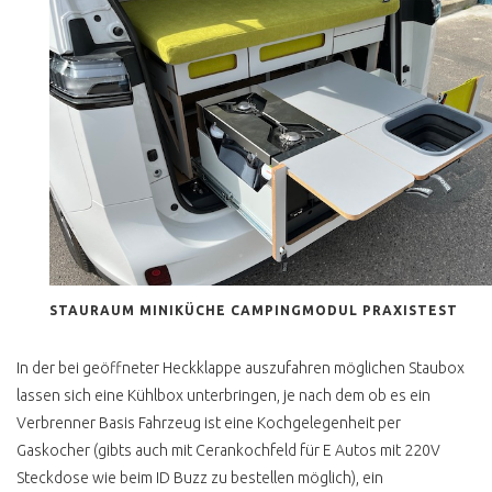
ID BUZZ ODER T1
KAUFEN
VW BUS KAUFEN
TRAUMBUS SELBST
FINDEN
MEIN BUDGET
ONLINE AUKTIONEN
STAURAUM MINIKÜCHE CAMPINGMODUL PRAXISTEST
FAKE ANGEBOTE
WERTANLAGE VW BUS
In der bei geöffneter Heckklappe auszufahren möglichen Staubox
lassen sich eine Kühlbox unterbringen, je nach dem ob es ein
GEKAUFT UND
ÜBERFÜHREN
Verbrenner Basis Fahrzeug ist eine Kochgelegenheit per
Gaskocher (gibts auch mit Cerankochfeld für E Autos mit 220V
VW BUS CHECK
Steckdose wie beim ID Buzz zu bestellen möglich), ein
WERKSTATT