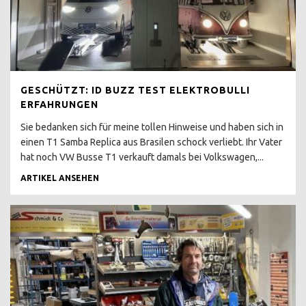
BLUE STAR
LAST LIMITED EDITION
MULTIVAN VERKACKT
BULLI FÜR JEDEN TAG ?
GESCHÜTZT: ID BUZZ TEST ELEKTROBULLI
ERFAHRUNGEN
T3 K800 SPAR TARIF
Sie bedanken sich für meine tollen Hinweise und haben sich in
POSTBUS
einen T1 Samba Replica aus Brasilen schock verliebt. Ihr Vater
hat noch VW Busse T1 verkauft damals bei Volkswagen,...
POSTI CAMPER TÜV NEU
ARTIKEL ANSEHEN
T3 HYPE HÖCHSTPREISE
T3 DIESEL ODER
BENZINER KAUFEN ?
T3 DIESEL KAUFEN ?
T3 BOXER WASSER
GEKUEHLT ?