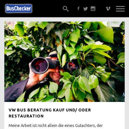
EIN GUTACHTER ?
ALTERNATIVEN
GUT BERATEN ?
TRAUMBUS FINDEN,
SICHER !
ONLINE KOSTENLOS
GELD ÜBERWEISEN ?
VW BUS BERATUNG KAUF UND/ ODER
ONE KLICK BUY
RESTAURATION
Meine Arbeit ist nicht allein die eines Gutachters, der
WERKSTATTEMPFEHLUNG