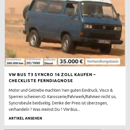
AUSLAND
T3 SYNCRO
KARDANWELLE
ROST & RESTAURATION
T3 KAROSSE SCHWEISSEN
?
T3 ROSTKUR NOCH GUT
ERHALTEN
BLENDER ERKENNEN
VW BUS T3 SYNCRO 16 ZOLL KAUFEN –
CHECKLISTE FERNDIAGNOSE
B SÄULE RESTAURIEREN
Motor und Getriebe machten ’nen guten Eindruck, Visco &
T3 LACKIERUNG
Sperren scheinen iO. Karosserie/Fahrwerk/Rahmen nicht so,
Syncrobeule beidseitig. Denke der Preis ist überzogen,
T3 KONSERVIEREN MIT
verhandeln ? Was meinst Du ? VW Bus...
MIKE SANDERS
ARTIKEL ANSEHEN
UNTERBODENSCHUTZ
ABZOCKE T3