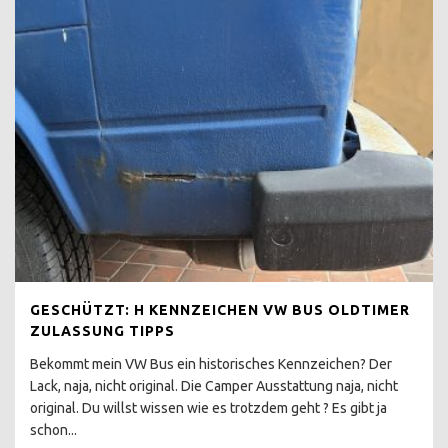
H KENNZEICHEN T3
T3 TECHNISCHE
VERBESSERUNGEN
T3 1.9 TD, TDI
MOTORUMBAU
T3 BENZINER 2E ODER
ABK MOTOR
BOXER WBX RUCKELT
3 PUNKTGURTE HINTEN
NACHRÜSTEN
GESCHÜTZT: H KENNZEICHEN VW BUS OLDTIMER
GEHEIMER TODSCHALTER
ZULASSUNG TIPPS
T3
Bekommt mein VW Bus ein historisches Kennzeichen? Der
T3 GPS TRACKING
Lack, naja, nicht original. Die Camper Ausstattung naja, nicht
original. Du willst wissen wie es trotzdem geht ? Es gibt ja
T3 LUFTLEITPAPPEN
schon...