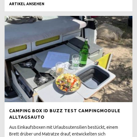
CO GASWARNER
ARTIKEL ANSEHEN
SCHÄTZEISEN
KÜHLMITTELTEMPERATUR
ANZEIGE
T3 WERKSTATT CHECK
ERGEBNIS
BUSCHECKER
PROBEFAHRT T3
ATLANTIK KAUFPREIS
BERATUNG
WERTANLAGE
VW BUS T4
CAMPING BOX ID BUZZ TEST CAMPINGMODULE
T4 ANZEIGE UND
ALLTAGSAUTO
REALITÄT
Aus Einkaufsboxen mit Urlaubsutensilien bestückt, einem
VW BUS T4 INSTA HYPE
Brett drüber und Matratze drauf, entwickelten sich