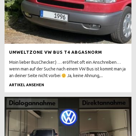
VW BUS T3
T3 ANZEIGE UND
REALITÄT
T3 KAUFBERATUNG BIS
1986
T3 KAUFBERATUNG AB
UMWELTZONE VW BUS T4 ABGASNORM
1986
Moin lieber BusChecker:) … eröffnet oft ein Anschreiben…
T3 PORSCHE BUS B32
wenn man auf der Suche nach einem VW Bus ist kommt man ja
an deiner Seite nicht vorbei
Ja, keine Ahnung,...
T3 SYNCRO 16 ZOLL
ARTIKEL ANSEHEN
T3 FALTDACHCAMPER
JOKER
DOPPELKABINE PRITSCHE
DEHLER
FAKE WESTI T3