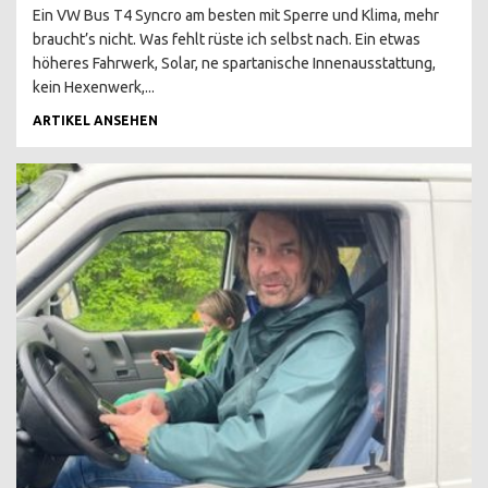
AUTOMATIK
Ein VW Bus T4 Syncro am besten mit Sperre und Klima, mehr
braucht’s nicht. Was fehlt rüste ich selbst nach. Ein etwas
MULTIVAN SERIE 2
höheres Fahrwerk, Solar, ne spartanische Innenausstattung,
kein Hexenwerk,...
MULTIVAN TÜV NEU
ARTIKEL ANSEHEN
T4 HOCH LANG 9 SITZER
T4 BUDGET CAMPER
T4 FUNKTIONELLER
AUSBAU
T4 HYPE HÖCHSTPREISE
T4 DIESEL / BENZINER
KAUFEN ?
T4 BENZINER KAUFEN ?
T4 DIESEL KAUFEN ?
T4 ONE CLICK BUY