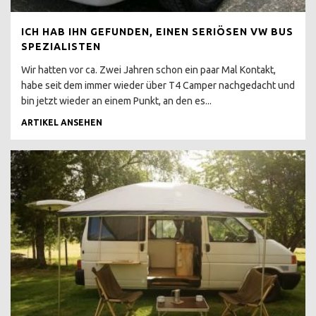
T2 FALTDACHCAMPER
KAUFEN
ICH HAB IHN GEFUNDEN, EINEN SERIÖSEN VW BUS
SPEZIALISTEN
T2 HYPE HÖCHSTPREISE
Wir hatten vor ca. Zwei Jahren schon ein paar Mal Kontakt,
habe seit dem immer wieder über T4 Camper nachgedacht und
WERTANLAGE T2
bin jetzt wieder an einem Punkt, an den es...
T2C IMPORT
ARTIKEL ANSEHEN
T2 TECHNISCHE
VERBESSERUNGEN
T2 LENKGETRIEBE
WARNUNG
T2 FLACHDACHCAMPER
UND 4 PERSONEN
T2 ÖLKÜHLER
T2 3 PUNKTGURTE
HINTEN NACHRÜSTEN