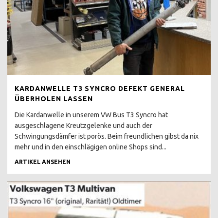
T3 BOXER LUFT
GEKUEHLT ?
T3 SYNCRO BERATUNG
T3 SYNCRO
KAUFBERATUNG
T3 SYNCRO 16 ZOLL
KARDANWELLE T3 SYNCRO DEFEKT GENERAL
KAUFBERATUNG
ÜBERHOLEN LASSEN
T3 SYNCRO TÜV NEU
Die Kardanwelle in unserem VW Bus T3 Syncro hat
ausgeschlagene Kreutzgelenke und auch der
VISCO VS
Schwingungsdämfer ist porös. Beim freundlichen gibst da nix
ABSCHALTALLRAD
mehr und in den einschlägigen online Shops sind...
T3 SYNCRO
ARTIKEL ANSEHEN
DOPPELKABINE 2.1 WBX
T3 SYNCRO
RESTAURATION
T3 SYNCRO EINFUHR