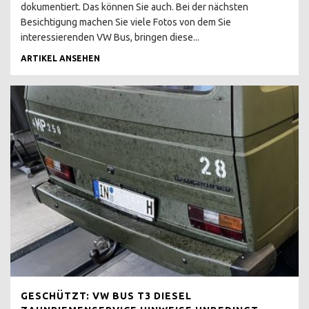
dokumentiert. Das können Sie auch. Bei der nächsten
REFERENZEN
Besichtigung machen Sie viele Fotos von dem Sie
interessierenden VW Bus, bringen diese...
DU NERVST NICHT
ARTIKEL ANSEHEN
INCENTIVES UND
PROJEKTE
T2 DOKA SHOWCAR
PANGEA
T3 COLA PRITSCHE
T3 1.9 TD RUST N FAST
T3 BRETTERSHUTTEL
T3 DOKA SYNCRO
BEACHHOUSE
KOCHEN AM VW BUS
ZUPARKEN FESTIVAL
GESCHÜTZT: VW BUS T3 DIESEL
KOCHEN AM VW BUS