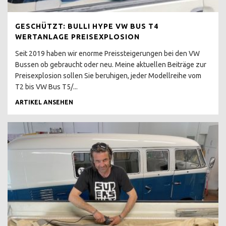
T4 SYNCRO BERATUNG
GESCHÜTZT: BULLI HYPE VW BUS T4
T4 SYNCRO HYPE
WERTANLAGE PREISEXPLOSION
HÖCHSTPREISE
Seit 2019 haben wir enorme Preissteigerungen bei den VW
MULTIVAN SYNCRO
Bussen ob gebraucht oder neu. Meine aktuellen Beiträge zur
Preisexplosion sollen Sie beruhigen, jeder Modellreihe vom
T4 SYNCRO CALIFORNIA
KLAPPDACHCAMPER
T2 bis VW Bus T5/...
ARTIKEL ANSEHEN
T4 SYCNRO EIGENBAU
CAMPER
T4 SYNCRO CARAVELLE CL
T4 SYNCRO CARAVELLE
GL LANG
T4 SYNCRO HÖHER LEGEN
T4 SYNCRO HOCH LANG
SPERRE