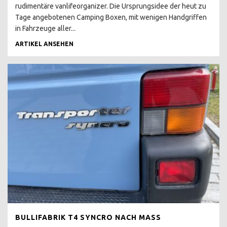
rudimentäre vanlifeorganizer. Die Ursprungsidee der heut zu
CALIFORNIA EXCLUSIV
WESTFALIA
Tage angebotenen Camping Boxen, mit wenigen Handgriffen
in Fahrzeuge aller...
SCHATZKISTE
KLAPPDACHCAMPER
ARTIKEL ANSEHEN
CALIFORNIA COACH
HOCHDACH
CALIFORNIA COACH
FALTDACH
CALIFORNIA 2.4 D
FALTDACH
CALIFORNIA FAKE
HOCHDACH
CALIFORNIA FAKE
AUFSTELLDACH
MULTIVAN SERIE 1
BULLIFABRIK T4 SYNCRO NACH MASS
MULTIVAN 2.4 DIESEL