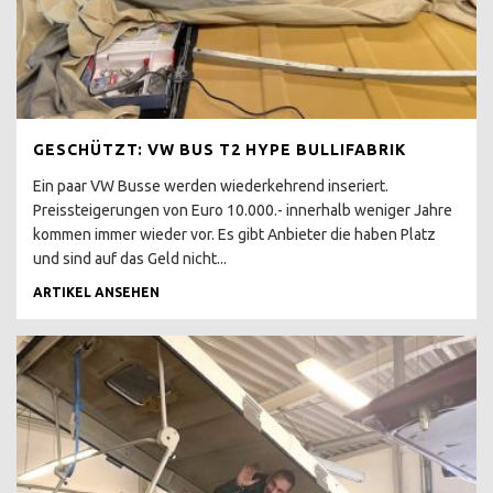
T4 ROST &
RESTAURATION
T4 ROST DEFINITION
TOTAL VERROSTET DOCH
GEKAUFT
GESCHÜTZT: VW BUS T2 HYPE BULLIFABRIK
T4 UNTERBODEN OK ?
Ein paar VW Busse werden wiederkehrend inseriert.
UNTERBODENSCHUTZ
Preissteigerungen von Euro 10.000.- innerhalb weniger Jahre
ABZOCKE
kommen immer wieder vor. Es gibt Anbieter die haben Platz
und sind auf das Geld nicht...
T4 RESTAURATION
MANGELHAFT
ARTIKEL ANSEHEN
T4 STRAHLEN PER EIS
T4 KONSERVIEREN MIT
MIKE SANDERS
T4 ROSTKUR NOCH GUT
ERHALTEN