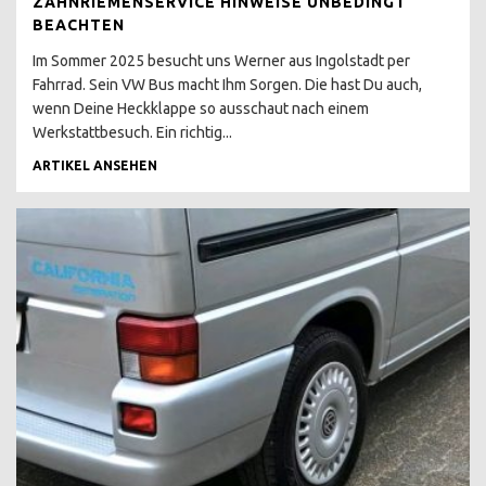
ZAHNRIEMENSERVICE HINWEISE UNBEDINGT
PANGEA FESTIVAL
BEACHTEN
T3 FOTOBUS GRAFFITI
Im Sommer 2025 besucht uns Werner aus Ingolstadt per
Fahrrad. Sein VW Bus macht Ihm Sorgen. Die hast Du auch,
EASTCOASTRUN
wenn Deine Heckklappe so ausschaut nach einem
FARBGEBUNG PER ROLLE
Werkstattbesuch. Ein richtig...
ARTIKEL ANSEHEN
T1, T6, ID BUZZ ?
VW BUS T1
ONLINEBERATUNG T1
SCHEUNENFUND
VW BUS T2
T2 ANZEIGE UND
REALITÄT
T2 ZWITTERMODELL