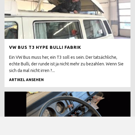
T4 2.4 D WESTFALIA TOP
ALLES NEU
T4 HIGH SCORER
H KENNZEICHEN T4
T4 ONLINE BERATUNG
VW BUS T3 HYPE BULLI FABRIK
T4 WERTANLAGE
Ein VW Bus muss her, ein T3 soll es sein. Der tatsächliche,
echte Bulli, der runde ist ja nicht mehr zu bezahlen. Wenn Sie
T4 DIY CAMPER AUSBAU
sich da mal nicht irren ?...
T4 KAUFPREIS
ARTIKEL ANSEHEN
ERRECHNEN
T4 TECHNISCHE
VERBESSERUNGEN
T4 AUTOMATIKGETRIEBE
INSTAND SETZEN
GPS ORTUNG EINBAU