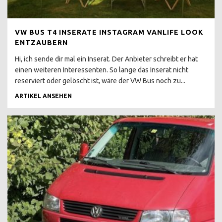
T2 HOCHDACH
NACHRÜSTEN
VW BUS T4 INSERATE INSTAGRAM VANLIFE LOOK
FLUGZEUGMOTOR IM VW
BUS T2
ENTZAUBERN
Hi, ich sende dir mal ein Inserat. Der Anbieter schreibt er hat
ROST & RESTAURATION
einen weiteren Interessenten. So lange das Inserat nicht
T2 ROST DEFINITION
reserviert oder gelöscht ist, wäre der VW Bus noch zu...
ARTIKEL ANSEHEN
T2 LACKIEREN
T2 KEINE
RESTAURIERUNG
T2 KONSERVIEREN MIT
MIKE SANDERS
T2 ROSTKUR NOCH GUT
ERHALTEN
BUSCHECKER
PROBEFAHRT T2