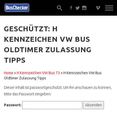
GESCHÜTZT: H
KENNZEICHEN VW BUS
EIN GUTACHTER ?
OLDTIMER ZULASSUNG
ALTERNATIVEN
TIPPS
GUT BERATEN ?
TRAUMBUS FINDEN,
Home
»
H Kennzeichen VW Bus T3
»
H Kennzeichen VW Bus
SICHER !
Oldtimer Zulassung Tipps
ONLINE KOSTENLOS
Dieser Inhalt ist passwortgeschützt. Um ihn anschauen zu können,
bitte das Passwort eingeben:
GELD ÜBERWEISEN ?
ONE KLICK BUY
Passwort:
WERKSTATTEMPFEHLUNG