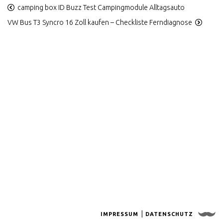
camping box ID Buzz Test Campingmodule Alltagsauto
REFERENZEN
VW Bus T3 Syncro 16 Zoll kaufen – Checkliste Ferndiagnose
DU NERVST NICHT
INCENTIVES UND
PROJEKTE
T2 DOKA SHOWCAR
PANGEA
T3 COLA PRITSCHE
T3 1.9 TD RUST N FAST
T3 BRETTERSHUTTEL
T3 DOKA SYNCRO
BEACHHOUSE
KOCHEN AM VW BUS
ZUPARKEN FESTIVAL
|
IMPRESSUM
DATENSCHUTZ
KOCHEN AM VW BUS