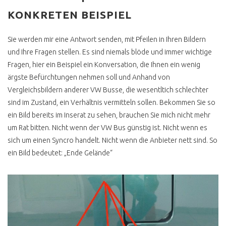
KONKRETEN BEISPIEL
REFERENZEN
DU NERVST NICHT
Sie werden mir eine Antwort senden, mit Pfeilen in Ihren Bildern
und Ihre Fragen stellen. Es sind niemals blöde und immer wichtige
INCENTIVES UND
PROJEKTE
Fragen, hier ein Beispiel ein Konversation, die Ihnen ein wenig
ärgste Befürchtungen nehmen soll und Anhand von
T2 DOKA SHOWCAR
PANGEA
Vergleichsbildern anderer VW Busse, die wesentltich schlechter
sind im Zustand, ein Verhältnis vermitteln sollen. Bekommen Sie so
T3 COLA PRITSCHE
ein Bild bereits im Inserat zu sehen, brauchen Sie mich nicht mehr
T3 1.9 TD RUST N FAST
um Rat bitten. Nicht wenn der VW Bus günstig ist. Nicht wenn es
sich um einen Syncro handelt. Nicht wenn die Anbieter nett sind. So
T3 BRETTERSHUTTEL
ein Bild bedeutet: „Ende Gelände“
T3 DOKA SYNCRO
BEACHHOUSE
KOCHEN AM VW BUS
ZUPARKEN FESTIVAL
KOCHEN AM VW BUS