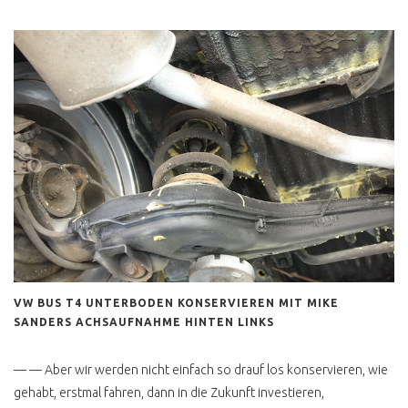
ERSATZTEILQUALITÄT
WER BILLIG KAUFT ..
AUSPUFF KAUFEN
WASSEREINBRUCH
INNENAUSBAU SELBST
GEMACHT
CAMPINGBOX TEST
VW BUS RESTAURATION
SANDSTRAHLEN
HOHLRAUMKONSERVIERUNG
VW BUS T4 UNTERBODEN KONSERVIEREN MIT MIKE
SANDERS ACHSAUFNAHME HINTEN LINKS
VW BUS EISSTRAHLEN
— — Aber wir werden nicht einfach so drauf los konservieren, wie
gehabt, erstmal fahren, dann in die Zukunft investieren,