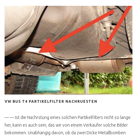
H KENNZEICHEN T3
T3 TECHNISCHE
VERBESSERUNGEN
T3 1.9 TD, TDI
MOTORUMBAU
T3 BENZINER 2E ODER
ABK MOTOR
BOXER WBX RUCKELT
3 PUNKTGURTE HINTEN
NACHRÜSTEN
GEHEIMER TODSCHALTER
VW BUS T4 PARTIKELFILTER NACHRUESTEN
T3
T3 GPS TRACKING
— — Ist die Nachrstung eines solchen Partikelfilters nicht so lange
her, kann es auch sein, das wir von einem Verkäufer solche Bilder
T3 LUFTLEITPAPPEN
bekommen. Unabhängig davon, ob da zwei Dicke Metallbomben