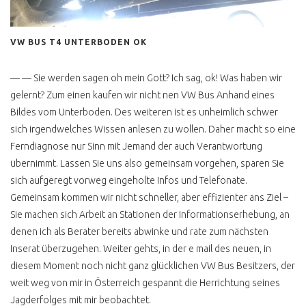
DIEBSTAHLSICHERUNG
T4 RAD REIFEN ÄNDERN
VW BUS T4 UNTERBODEN OK
WELCHE
T4 WERKSTATT CHECK
— — Sie werden sagen oh mein Gott? Ich sag, ok! Was haben wir
ERGEBNIS
gelernt? Zum einen kaufen wir nicht nen VW Bus Anhand eines
Bildes vom Unterboden. Des weiteren ist es unheimlich schwer
BUSCHECKER
PROBEFAHRT T4
sich irgendwelches Wissen anlesen zu wollen. Daher macht so eine
Ferndiagnose nur Sinn mit Jemand der auch Verantwortung
VW BUS T5
übernimmt. Lassen Sie uns also gemeinsam vorgehen, sparen Sie
T5 ANZEIGE UND
sich aufgeregt vorweg eingeholte Infos und Telefonate.
REALITÄT
Gemeinsam kommen wir nicht schneller, aber effizienter ans Ziel –
T5 5 ZYL HOCH LANG
Sie machen sich Arbeit an Stationen der Informationserhebung, an
denen ich als Berater bereits abwinke und rate zum nächsten
LOW BUDGET CAMPER
Inserat überzugehen. Weiter gehts, in der e mail des neuen, in
TRANSPORTER BILLIG
diesem Moment noch nicht ganz glücklichen VW Bus Besitzers, der
weit weg von mir in Österreich gespannt die Herrichtung seines
T5 TECHNISCHE
Jagderfolges mit mir beobachtet.
ÄNDERUNGEN