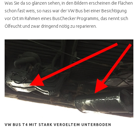
T4 ROST &
Was Sie da so glänzen sehen, in den Bildern erscheinen die Flächen
RESTAURATION
schon fast weis, so nass war der VW Bus bei einer Besichtigung
T4 ROST DEFINITION
vor Ort im Rahmen eines BusChecker Programms, das nennt sich
Ölfeucht und zwar dringend nötig zu reparieren.
TOTAL VERROSTET DOCH
GEKAUFT
T4 UNTERBODEN OK ?
UNTERBODENSCHUTZ
ABZOCKE
T4 RESTAURATION
MANGELHAFT
T4 STRAHLEN PER EIS
T4 KONSERVIEREN MIT
MIKE SANDERS
T4 ROSTKUR NOCH GUT
VW BUS T4 MIT STARK VEROELTEM UNTERBODEN
ERHALTEN