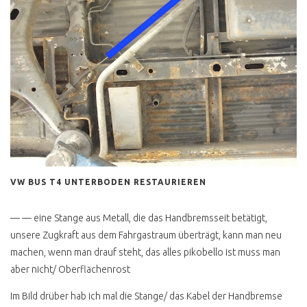
VW BUS T3
T3 ANZEIGE UND
REALITÄT
T3 KAUFBERATUNG BIS
1986
T3 KAUFBERATUNG AB
1986
T3 PORSCHE BUS B32
T3 SYNCRO 16 ZOLL
VW BUS T4 UNTERBODEN RESTAURIEREN
T3 FALTDACHCAMPER
JOKER
— — eine Stange aus Metall, die das Handbremsseit betätigt,
unsere Zugkraft aus dem Fahrgastraum überträgt, kann man neu
DOPPELKABINE PRITSCHE
machen, wenn man drauf steht, das alles pikobello ist muss man
DEHLER
aber nicht/ Oberflächenrost
FAKE WESTI T3
Im Bild drüber hab ich mal die Stange/ das Kabel der Handbremse