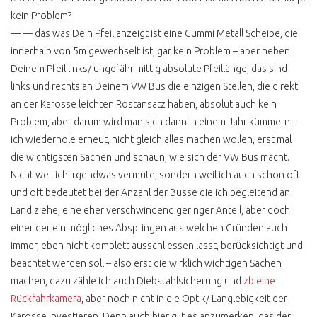
kein Problem?
SYNCRO HÖHER
— — das was Dein Pfeil anzeigt ist eine Gummi Metall Scheibe, die
VERGLEICH T3 T4
innerhalb von 5m gewechselt ist, gar kein Problem – aber neben
ZAHNRIEMEN ERNEUERN
Deinem Pfeil links/ ungefähr mittig absolute Pfeillänge, das sind
links und rechts an Deinem VW Bus die einzigen Stellen, die direkt
UMRÜSTUNG AUF
an der Karosse leichten Rostansatz haben, absolut auch kein
GASBETRIEB
Problem, aber darum wird man sich dann in einem Jahr kümmern –
COMFORT KOMMT VOR
ich wiederhole erneut, nicht gleich alles machen wollen, erst mal
die wichtigsten Sachen und schaun, wie sich der VW Bus macht.
AUTOMATIKGETRIEBE
Nicht weil ich irgendwas vermute, sondern weil ich auch schon oft
QUERDENKEN
und oft bedeutet bei der Anzahl der Busse die ich begleitend an
Land ziehe, eine eher verschwindend geringer Anteil, aber doch
IST VW BUS FAHREN
LUXUS?
einer der ein mögliches Abspringen aus welchen Gründen auch
immer, eben nicht komplett ausschliessen lässt, berücksichtigt und
FEINSTAUBALARM
beachtet werden soll – also erst die wirklich wichtigen Sachen
UMWELTZONE
machen, dazu zähle ich auch Diebstahlsicherung und
zb eine
Rückfahrkamera
, aber noch nicht in die Optik/ Langlebigkeit der
DIESELFAHRVERBOT
Karosse investieren. Denn auch hier gilt es anzumerken, das der