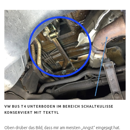
FAKE ANGEBOTE
KAUFEN FÜR DIE
MÜLLHALDE ?
T5 VERKAUFSPREIS
FINDEN
T5 ROSTVORSORGE
VW BUS T6
T6 E ABT E BUS UMBAU
CALIFORNIA BEACH
LOW BUDGET CAMPER
VW BUS T4 UNTERBODEN IM BEREICH SCHALTKULISSE
ID BUZZ
KONSERVIERT MIT TEKTYL
ID BUZZ TEST CAMPING
BOX
Oben drüber das Bild, dass mir am meisten „Angst“ eingejagt hat.