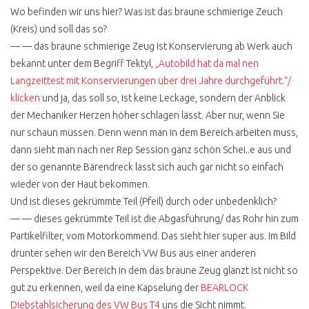
Wo befinden wir uns hier? Was ist das braune schmierige Zeuch
ID BUZZ ODER T1
KAUFEN
(Kreis) und soll das so?
— — das braune schmierige Zeug ist Konservierung ab Werk auch
bekannt unter dem Begriff Tektyl,
„Autobild hat da mal nen
Langzeittest mit Konservierungen über drei Jahre durchgeführt.“/
VW BUS KAUFEN
klicken
und ja, das soll so, ist keine Leckage, sondern der Anblick
TRAUMBUS SELBST
der Mechaniker Herzen höher schlagen lässt. Aber nur, wenn Sie
FINDEN
nur schaun müssen. Denn wenn man in dem Bereich arbeiten muss,
MEIN BUDGET
dann sieht man nach ner Rep Session ganz schön Schei..e aus und
der so genannte Bärendreck lässt sich auch gar nicht so einfach
ONLINE AUKTIONEN
wieder von der Haut bekommen.
FAKE ANGEBOTE
Und ist dieses gekrümmte Teil (Pfeil) durch oder unbedenklich?
— — dieses gekrümmte Teil ist die Abgasführung/ das Rohr hin zum
WERTANLAGE VW BUS
Partikelfilter, vom Motorkommend. Das sieht hier super aus. Im Bild
GEKAUFT UND
drunter sehen wir den Bereich VW Bus aus einer anderen
ÜBERFÜHREN
Perspektive. Der Bereich in dem das braune Zeug glänzt ist nicht so
gut zu erkennen, weil da eine Kapselung der
BEARLOCK
VW BUS CHECK
WERKSTATT
Diebstahlsicherung des VW Bus T4
uns die Sicht nimmt.