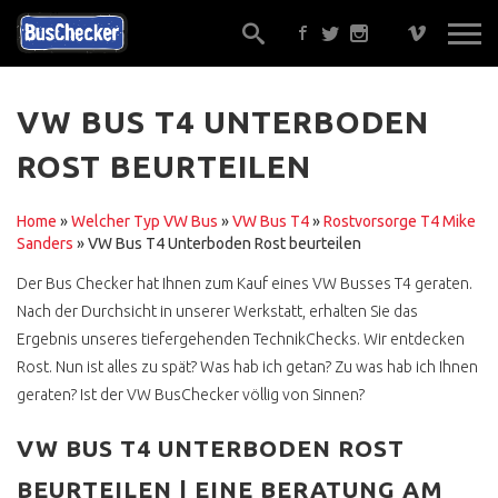
VW BUS T4 UNTERBODEN
ROST BEURTEILEN
EIN GUTACHTER ?
ALTERNATIVEN
Home
»
Welcher Typ VW Bus
»
VW Bus T4
»
Rostvorsorge T4 Mike
Sanders
»
VW Bus T4 Unterboden Rost beurteilen
GUT BERATEN ?
Der Bus Checker hat Ihnen zum Kauf eines VW Busses T4 geraten.
TRAUMBUS FINDEN,
Nach der Durchsicht in unserer Werkstatt, erhalten Sie das
SICHER !
Ergebnis unseres tiefergehenden TechnikChecks. Wir entdecken
ONLINE KOSTENLOS
Rost. Nun ist alles zu spät? Was hab ich getan? Zu was hab ich Ihnen
geraten? Ist der VW BusChecker völlig von Sinnen?
GELD ÜBERWEISEN ?
ONE KLICK BUY
VW BUS T4 UNTERBODEN ROST
BEURTEILEN | EINE BERATUNG AM
WERKSTATTEMPFEHLUNG