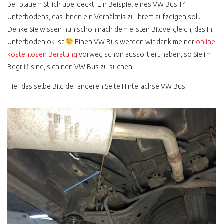
per blauem Strich überdeckt. Ein Beispiel eines VW Bus T4
BLUE STAR
Unterbodens, das Ihnen ein Verhältnis zu Ihrem aufzeigen soll.
LAST LIMITED EDITION
Denke Sie wissen nun schon nach dem ersten Bildvergleich, das Ihr
Unterboden ok ist
Einen VW Bus werden wir dank meiner
online
MULTIVAN VERKACKT
kostenlosen Beratung
vorweg schon aussortiert haben, so Sie im
BULLI FÜR JEDEN TAG ?
Begriff sind, sich nen VW Bus zu suchen
T3 K800 SPAR TARIF
Hier das selbe Bild der anderen Seite Hinterachse VW Bus.
POSTBUS
POSTI CAMPER TÜV NEU
T3 HYPE HÖCHSTPREISE
T3 DIESEL ODER
BENZINER KAUFEN ?
T3 DIESEL KAUFEN ?
T3 BOXER WASSER
GEKUEHLT ?