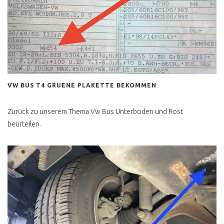
CALIFORNIA EXCLUSIV
WESTFALIA
SCHATZKISTE
KLAPPDACHCAMPER
CALIFORNIA COACH
HOCHDACH
VW BUS T4 GRUENE PLAKETTE BEKOMMEN
CALIFORNIA COACH
FALTDACH
Zurück zu unserem Thema Vw Bus Unterboden und Rost
CALIFORNIA 2.4 D
beurteilen.
FALTDACH
CALIFORNIA FAKE
HOCHDACH
CALIFORNIA FAKE
AUFSTELLDACH
MULTIVAN SERIE 1
MULTIVAN 2.4 DIESEL