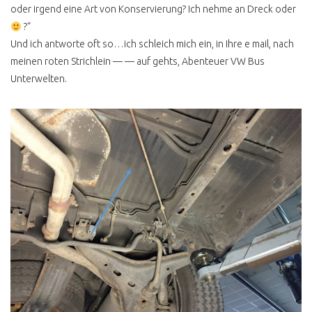
oder irgend eine Art von Konservierung? Ich nehme an Dreck oder
T2 FALTDACHCAMPER
?“
KAUFEN
Und ich antworte oft so…ich schleich mich ein, in Ihre e mail, nach
T2 HYPE HÖCHSTPREISE
meinen roten Strichlein — — auf gehts, Abenteuer VW Bus
Unterwelten.
WERTANLAGE T2
T2C IMPORT
T2 TECHNISCHE
VERBESSERUNGEN
T2 LENKGETRIEBE
WARNUNG
T2 FLACHDACHCAMPER
UND 4 PERSONEN
T2 ÖLKÜHLER
T2 3 PUNKTGURTE
HINTEN NACHRÜSTEN