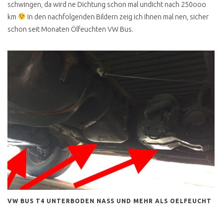
schwingen, da wird ne Dichtung schon mal undicht nach 250ooo
T4 SYNCRO BERATUNG
km
In den nachfolgenden Bildern zeig ich Ihnen mal nen, sicher
T4 SYNCRO HYPE
schon seit Monaten Ölfeuchten VW Bus.
HÖCHSTPREISE
MULTIVAN SYNCRO
T4 SYNCRO CALIFORNIA
KLAPPDACHCAMPER
T4 SYCNRO EIGENBAU
CAMPER
T4 SYNCRO CARAVELLE CL
T4 SYNCRO CARAVELLE
GL LANG
T4 SYNCRO HÖHER LEGEN
T4 SYNCRO HOCH LANG
VW BUS T4 UNTERBODEN NASS UND MEHR ALS OELFEUCHT
SPERRE