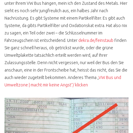
unter Ihrem VW Bus hängen, mein ich den Zustand des Metals. Hier
CO GASWARNER
sieht es noch sehr jungfreulich aus, ein halbes Jahr nach
SCHÄTZEISEN
Nachrüstung. Es gibt Systeme mit einem Partikelfilter. Es gibt auch
KÜHLMITTELTEMPERATUR
ANZEIGE
Systeme, da gibts Partikelfilter und Oxdationskat extra. Hat also nix
zu sagen, ein Teil oder zwei – die Schlüsselnummer im
T3 WERKSTATT CHECK
Fahrzeugschein ist entscheidend. Unter
dekra.de/feinstaub
finden
ERGEBNIS
Sie ganz schnell heraus, ob getrickst wurde, oder die grüne
BUSCHECKER
Umweltplakette tatsächlich erteilt werden wird, auf Ihrer
PROBEFAHRT T3
Zulassungsstelle. Denn nicht vergessen, nur weil der Bus den Sie
anschaun, eine in der Frontscheibe hat, heisst das nicht, das Sie die
ATLANTIK KAUFPREIS
BERATUNG
auch wieder zugeteilt bekommen. Anderes Thema „
VW Bus und
Umweltzone | macht mir keine Angst“/ klicken
WERTANLAGE
VW BUS T4
T4 ANZEIGE UND
REALITÄT
VW BUS T4 INSTA HYPE