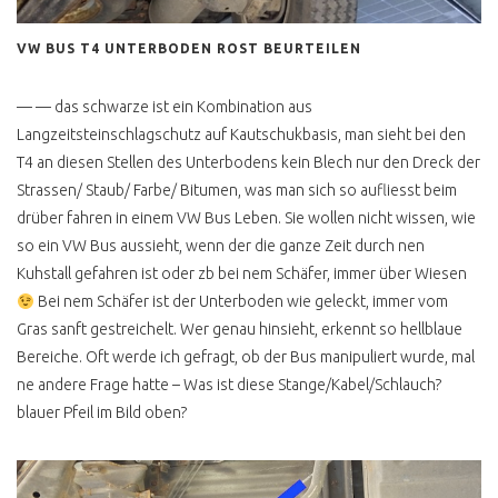
T2 HOCHDACH
NACHRÜSTEN
VW BUS T4 UNTERBODEN ROST BEURTEILEN
FLUGZEUGMOTOR IM VW
BUS T2
— — das schwarze ist ein Kombination aus
Langzeitsteinschlagschutz auf Kautschukbasis, man sieht bei den
ROST & RESTAURATION
T4 an diesen Stellen des Unterbodens kein Blech nur den Dreck der
T2 ROST DEFINITION
Strassen/ Staub/ Farbe/ Bitumen, was man sich so aufliesst beim
drüber fahren in einem VW Bus Leben. Sie wollen nicht wissen, wie
T2 LACKIEREN
so ein VW Bus aussieht, wenn der die ganze Zeit durch nen
T2 KEINE
Kuhstall gefahren ist oder zb bei nem Schäfer, immer über Wiesen
RESTAURIERUNG
Bei nem Schäfer ist der Unterboden wie geleckt, immer vom
T2 KONSERVIEREN MIT
Gras sanft gestreichelt. Wer genau hinsieht, erkennt so hellblaue
MIKE SANDERS
Bereiche. Oft werde ich gefragt, ob der Bus manipuliert wurde, mal
ne andere Frage hatte – Was ist diese Stange/Kabel/Schlauch?
T2 ROSTKUR NOCH GUT
ERHALTEN
blauer Pfeil im Bild oben?
BUSCHECKER
PROBEFAHRT T2