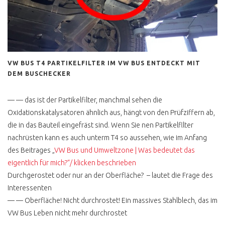
AUSLAND
T3 SYNCRO
KARDANWELLE
ROST & RESTAURATION
VW BUS T4 PARTIKELFILTER IM VW BUS ENTDECKT MIT
T3 KAROSSE SCHWEISSEN
DEM BUSCHECKER
?
T3 ROSTKUR NOCH GUT
— — das ist der Partikelfilter, manchmal sehen die
ERHALTEN
Oxidationskatalysatoren ähnlich aus, hängt von den Prüfziffern ab,
die in das Bauteil eingefräst sind. Wenn Sie nen Partikelfllter
BLENDER ERKENNEN
nachrüsten kann es auch unterm T4 so aussehen, wie im Anfang
B SÄULE RESTAURIEREN
des Beitrages „
VW Bus und Umweltzone | Was bedeutet das
eigentlich für mich?“/ klicken beschrieben
T3 LACKIERUNG
Durchgerostet oder nur an der Oberfläche? – lautet die Frage des
T3 KONSERVIEREN MIT
Interessenten
MIKE SANDERS
— — Oberfläche! Nicht durchrostet! Ein massives Stahlblech, das im
UNTERBODENSCHUTZ
VW Bus Leben nicht mehr durchrostet
ABZOCKE T3