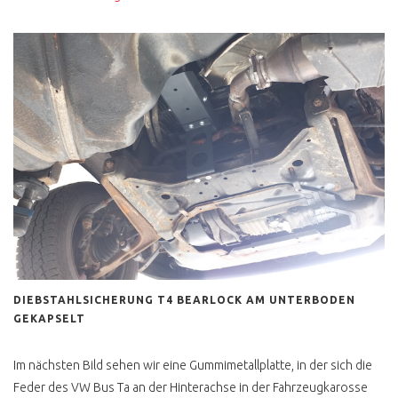
VW BUS ZULASSUNG
HÄNDLER TRICKKISTE
GUT BEDIENT
VERKAUF VON PRIVAT
AUSSERGEWÖHNLICH
PERFEKT
VORSICHT VW BUS
SPEZIALISTEN
BIELEFELD
NORDERSTEDT
DIEBSTAHLSICHERUNG T4 BEARLOCK AM UNTERBODEN
GEKAPSELT
GARANTIE &
GEWÄHRLEISTUNG
Im nächsten Bild sehen wir eine Gummimetallplatte, in der sich die
BUNDESWEHR
Feder des VW Bus Ta an der Hinterachse in der Fahrzeugkarosse
RÜCKLÄUFER