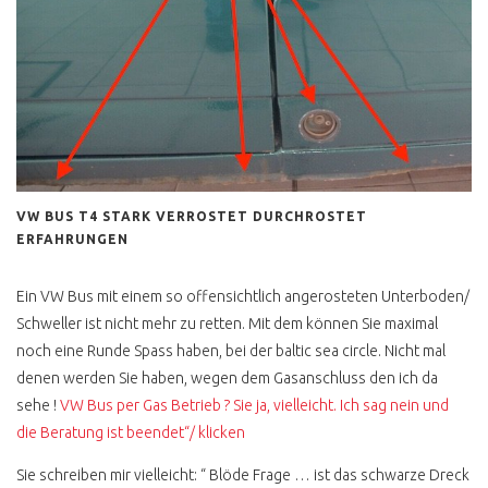
PANGEA FESTIVAL
T3 FOTOBUS GRAFFITI
EASTCOASTRUN
FARBGEBUNG PER ROLLE
VW BUS T4 STARK VERROSTET DURCHROSTET
T1, T6, ID BUZZ ?
ERFAHRUNGEN
VW BUS T1
ONLINEBERATUNG T1
Ein VW Bus mit einem so offensichtlich angerosteten Unterboden/
Schweller ist nicht mehr zu retten. Mit dem können Sie maximal
SCHEUNENFUND
noch eine Runde Spass haben, bei der baltic sea circle. Nicht mal
denen werden Sie haben, wegen dem Gasanschluss den ich da
VW BUS T2
sehe !
VW Bus per Gas Betrieb ? Sie ja, vielleicht. Ich sag nein und
T2 ANZEIGE UND
die Beratung ist beendet“/ klicken
REALITÄT
Sie schreiben mir vielleicht: “ Blöde Frage … ist das schwarze Dreck
T2 ZWITTERMODELL