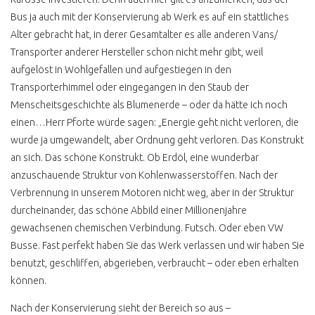
UMWELTPRÄMIE
Bus ja auch mit der Konservierung ab Werk es auf ein stattliches
VOLKSWAGEN
Alter gebracht hat, in derer Gesamtalter es alle anderen Vans/
Transporter anderer Hersteller schon nicht mehr gibt, weil
VW BUS KM STAND
aufgelöst in Wohlgefallen und aufgestiegen in den
VW BUS
Transporterhimmel oder eingegangen in den Staub der
DIEBSTAHLSICHERUNG
Menscheitsgeschichte als Blumenerde – oder da hätte ich noch
14 SEC VW BUS
einen…Herr Pforte würde sagen: „Energie geht nicht verloren, die
GESTOHLEN
wurde ja umgewandelt, aber Ordnung geht verloren. Das Konstrukt
NACH DEM DIEBSTAHL
an sich. Das schöne Konstrukt. Ob Erdöl, eine wunderbar
anzuschauende Struktur von Kohlenwasserstoffen. Nach der
GPS ORTUNG AUTOSKOPE
Verbrennung in unserem Motoren nicht weg, aber in der Struktur
durcheinander, das schöne Abbild einer Millionenjahre
PEDALSPERRE
TESTSIEGER ?
gewachsenen chemischen Verbindung. Futsch. Oder eben VW
Busse. Fast perfekt haben Sie das Werk verlassen und wir haben Sie
GANGSCHALTUNGSSPERRE
benutzt, geschliffen, abgerieben, verbraucht – oder eben erhalten
H KENNZEICHEN
können.
MANGELNDE
Nach der Konservierung sieht der Bereich so aus –