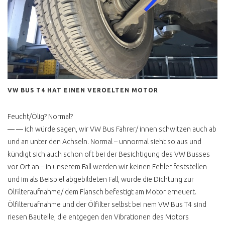
AUTOMATIK
MULTIVAN SERIE 2
MULTIVAN TÜV NEU
T4 HOCH LANG 9 SITZER
T4 BUDGET CAMPER
VW BUS T4 HAT EINEN VEROELTEN MOTOR
T4 FUNKTIONELLER
AUSBAU
Feucht/Ölig? Normal?
— — ich würde sagen, wir VW Bus Fahrer/ innen schwitzen auch ab
T4 HYPE HÖCHSTPREISE
und an unter den Achseln. Normal – unnormal sieht so aus und
T4 DIESEL / BENZINER
kündigt sich auch schon oft bei der Besichtigung des VW Busses
KAUFEN ?
vor Ort an – in unserem Fall werden wir keinen Fehler feststellen
T4 BENZINER KAUFEN ?
und im als Beispiel abgebildeten Fall, wurde die Dichtung zur
Ölfilteraufnahme/ dem Flansch befestigt am Motor erneuert.
T4 DIESEL KAUFEN ?
Ölfilteruafnahme und der Ölfilter selbst bei nem VW Bus T4 sind
riesen Bauteile, die entgegen den Vibrationen des Motors
T4 ONE CLICK BUY