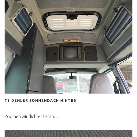
CO GASWARNER
SCHÄTZEISEN
KÜHLMITTELTEMPERATUR
ANZEIGE
T3 WERKSTATT CHECK
ERGEBNIS
BUSCHECKER
PROBEFAHRT T3
ATLANTIK KAUFPREIS
BERATUNG
WERTANLAGE
T3 DEHLER SONNENDACH HINTEN
VW BUS T4
T4 ANZEIGE UND
Zoomen wir dichter heran…
REALITÄT
VW BUS T4 INSTA HYPE