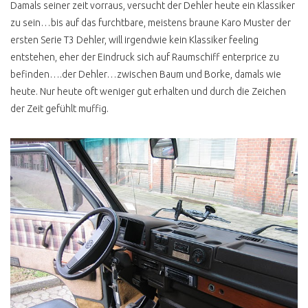
Damals seiner zeit vorraus, versucht der Dehler heute ein Klassiker
VW BUS T3
zu sein…bis auf das furchtbare, meistens braune Karo Muster der
T3 ANZEIGE UND
ersten Serie T3 Dehler, will irgendwie kein Klassiker feeling
REALITÄT
entstehen, eher der Eindruck sich auf Raumschiff enterprice zu
T3 KAUFBERATUNG BIS
befinden….der Dehler…zwischen Baum und Borke, damals wie
1986
heute. Nur heute oft weniger gut erhalten und durch die Zeichen
der Zeit gefühlt muffig.
T3 KAUFBERATUNG AB
1986
T3 PORSCHE BUS B32
T3 SYNCRO 16 ZOLL
T3 FALTDACHCAMPER
JOKER
DOPPELKABINE PRITSCHE
DEHLER
FAKE WESTI T3