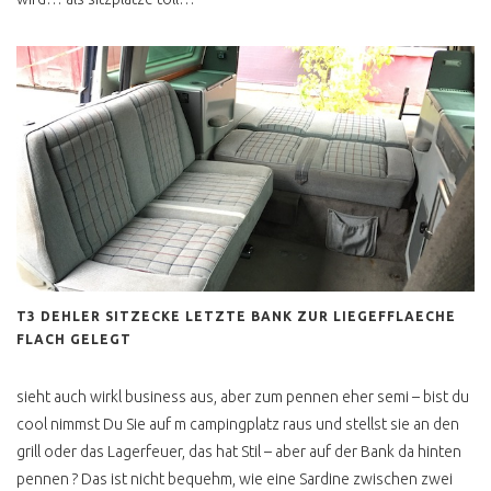
VW BUS ZULASSUNG
HÄNDLER TRICKKISTE
GUT BEDIENT
VERKAUF VON PRIVAT
AUSSERGEWÖHNLICH
PERFEKT
VORSICHT VW BUS
SPEZIALISTEN
BIELEFELD
T3 DEHLER SITZECKE LETZTE BANK ZUR LIEGEFFLAECHE
FLACH GELEGT
NORDERSTEDT
GARANTIE &
sieht auch wirkl business aus, aber zum pennen eher semi – bist du
GEWÄHRLEISTUNG
cool nimmst Du Sie auf m campingplatz raus und stellst sie an den
grill oder das Lagerfeuer, das hat Stil – aber auf der Bank da hinten
BUNDESWEHR
pennen ? Das ist nicht bequehm, wie eine Sardine zwischen zwei
RÜCKLÄUFER