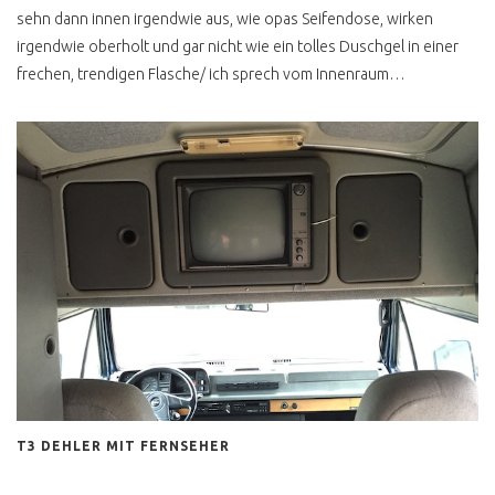
T2 HOCHDACH
sehn dann innen irgendwie aus, wie opas Seifendose, wirken
NACHRÜSTEN
irgendwie oberholt und gar nicht wie ein tolles Duschgel in einer
FLUGZEUGMOTOR IM VW
frechen, trendigen Flasche/ ich sprech vom Innenraum…
BUS T2
ROST & RESTAURATION
T2 ROST DEFINITION
T2 LACKIEREN
T2 KEINE
RESTAURIERUNG
T2 KONSERVIEREN MIT
MIKE SANDERS
T2 ROSTKUR NOCH GUT
ERHALTEN
T3 DEHLER MIT FERNSEHER
BUSCHECKER
PROBEFAHRT T2