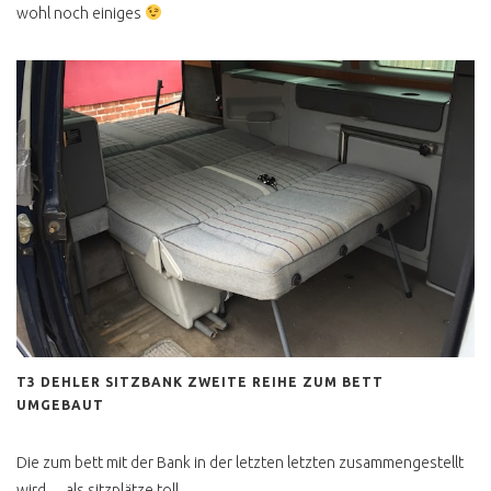
wohl noch einiges
ID BUZZ ODER T1
KAUFEN
VW BUS KAUFEN
TRAUMBUS SELBST
FINDEN
MEIN BUDGET
ONLINE AUKTIONEN
FAKE ANGEBOTE
WERTANLAGE VW BUS
T3 DEHLER SITZBANK ZWEITE REIHE ZUM BETT
GEKAUFT UND
UMGEBAUT
ÜBERFÜHREN
VW BUS CHECK
Die zum bett mit der Bank in der letzten letzten zusammengestellt
WERKSTATT
wird… als sitzplätze toll…