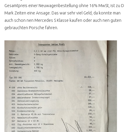
PANGEA FESTIVAL
Gesamtpreis einer Neuwagenbestellung ohne 16% MwSt, ist zu D
T3 FOTOBUS GRAFFITI
Mark Zeiten eine Ansage. Das war sehr viel Geld, da konnte man
auch schon nen Mercedes S Klasse kaufen oder auch nen guten
EASTCOASTRUN
gebrauchten Porsche fahren.
FARBGEBUNG PER ROLLE
T1, T6, ID BUZZ ?
VW BUS T1
ONLINEBERATUNG T1
SCHEUNENFUND
VW BUS T2
T2 ANZEIGE UND
REALITÄT
T2 ZWITTERMODELL