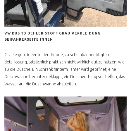
T3 BOXER LUFT
GEKUEHLT ?
T3 SYNCRO BERATUNG
VW BUS T3 DEHLER STOFF GRAU VERKLEIDUNG
T3 SYNCRO
KAUFBERATUNG
BEIFAHRERSEITE INNEN
T3 SYNCRO 16 ZOLL
2. viele gute ideen in der theorie, zu scheinbar benötigten
KAUFBERATUNG
detaillösung, tatsächlich praktisch nicht wirklich gut zu nutzen, wie
T3 SYNCRO TÜV NEU
zB die Dusche. Ein Schrank hinterm Fahrer wird geöffnet, eine
Duschwanne herunter geklappt, ein Duschvorhang soll helfen, das
VISCO VS
ABSCHALTALLRAD
Wasser auf die Duschwanne abzuleiten.
T3 SYNCRO
DOPPELKABINE 2.1 WBX
T3 SYNCRO
RESTAURATION
T3 SYNCRO EINFUHR