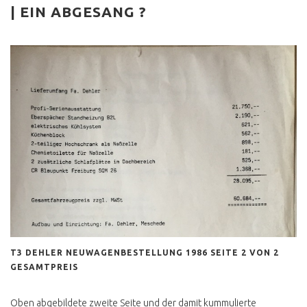
| EIN ABGESANG ?
REFERENZEN
DU NERVST NICHT
INCENTIVES UND
PROJEKTE
T2 DOKA SHOWCAR
PANGEA
T3 COLA PRITSCHE
T3 1.9 TD RUST N FAST
T3 BRETTERSHUTTEL
T3 DOKA SYNCRO
BEACHHOUSE
T3 DEHLER NEUWAGENBESTELLUNG 1986 SEITE 2 VON 2
KOCHEN AM VW BUS
GESAMTPREIS
ZUPARKEN FESTIVAL
KOCHEN AM VW BUS
Oben abgebildete zweite Seite und der damit kummulierte