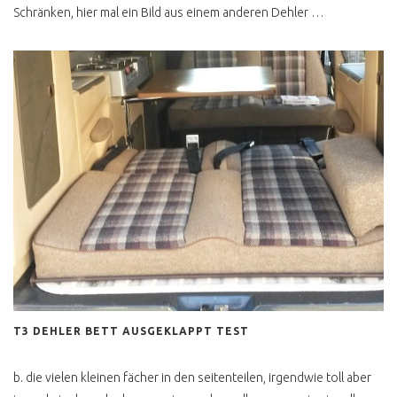
Schränken, hier mal ein Bild aus einem anderen Dehler …
ZOLL AUKTIONEN VEBEG
ETC
DRECKIG & SPECKIG
HUNDEGERUCH
SCHWARZ GEMACHT
UNTERBODEN SCHI SCHI
VW BUS VERKAUFEN
TECHNIK AHH JETZT JA
STANDHEIZUNG
T3 DEHLER BETT AUSGEKLAPPT TEST
KLIMAANLAGE
b. die vielen kleinen fächer in den seitenteilen, irgendwie toll aber
SYNCRO OHNE SPERREN
IST KEIN SYNCRO