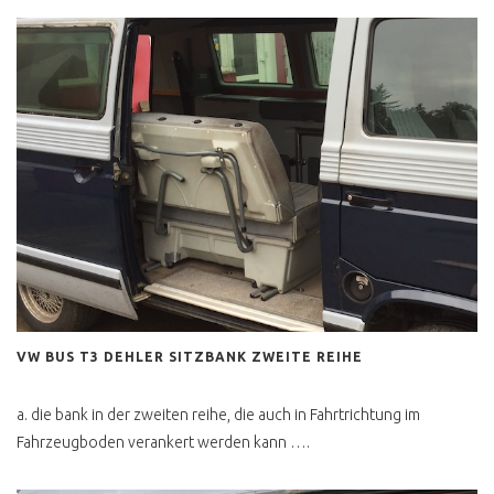
DIEBSTAHLSICHERUNG
T4 RAD REIFEN ÄNDERN
WELCHE
T4 WERKSTATT CHECK
ERGEBNIS
BUSCHECKER
PROBEFAHRT T4
VW BUS T5
T5 ANZEIGE UND
REALITÄT
T5 5 ZYL HOCH LANG
VW BUS T3 DEHLER SITZBANK ZWEITE REIHE
LOW BUDGET CAMPER
a. die bank in der zweiten reihe, die auch in Fahrtrichtung im
TRANSPORTER BILLIG
Fahrzeugboden verankert werden kann ….
T5 TECHNISCHE
ÄNDERUNGEN