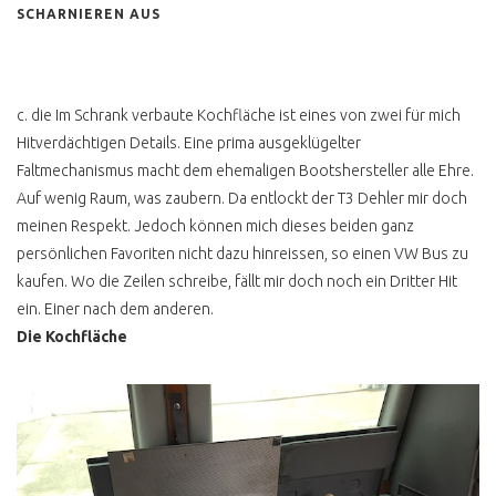
SCHARNIEREN AUS
UMWELTPRÄMIE
VOLKSWAGEN
VW BUS KM STAND
c. die Im Schrank verbaute Kochfläche ist eines von zwei für mich
VW BUS
Hitverdächtigen Details. Eine prima ausgeklügelter
DIEBSTAHLSICHERUNG
Faltmechanismus macht dem ehemaligen Bootshersteller alle Ehre.
14 SEC VW BUS
Auf wenig Raum, was zaubern. Da entlockt der T3 Dehler mir doch
GESTOHLEN
meinen Respekt. Jedoch können mich dieses beiden ganz
NACH DEM DIEBSTAHL
persönlichen Favoriten nicht dazu hinreissen, so einen VW Bus zu
kaufen. Wo die Zeilen schreibe, fällt mir doch noch ein Dritter Hit
GPS ORTUNG AUTOSKOPE
ein. Einer nach dem anderen.
PEDALSPERRE
Die Kochfläche
TESTSIEGER ?
GANGSCHALTUNGSSPERRE
H KENNZEICHEN
MANGELNDE