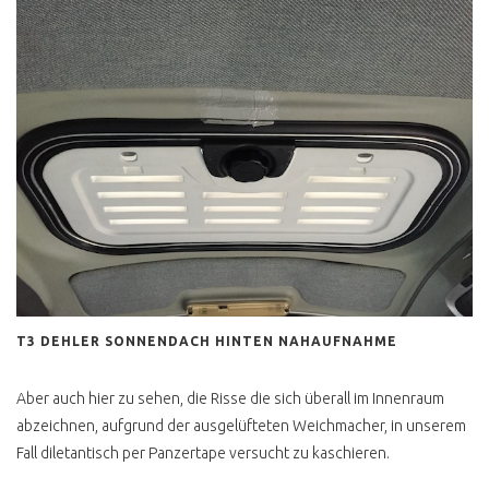
CALIFORNIA EXCLUSIV
WESTFALIA
SCHATZKISTE
KLAPPDACHCAMPER
CALIFORNIA COACH
HOCHDACH
CALIFORNIA COACH
FALTDACH
CALIFORNIA 2.4 D
FALTDACH
CALIFORNIA FAKE
HOCHDACH
T3 DEHLER SONNENDACH HINTEN NAHAUFNAHME
CALIFORNIA FAKE
Aber auch hier zu sehen, die Risse die sich überall im Innenraum
AUFSTELLDACH
abzeichnen, aufgrund der ausgelüfteten Weichmacher, in unserem
MULTIVAN SERIE 1
Fall diletantisch per Panzertape versucht zu kaschieren.
MULTIVAN 2.4 DIESEL