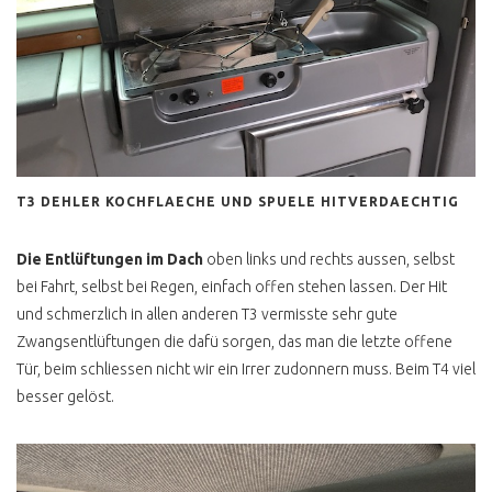
ERSATZTEILQUALITÄT
WER BILLIG KAUFT ..
AUSPUFF KAUFEN
WASSEREINBRUCH
INNENAUSBAU SELBST
GEMACHT
T3 DEHLER KOCHFLAECHE UND SPUELE HITVERDAECHTIG
CAMPINGBOX TEST
Die Entlüftungen im Dach
oben links und rechts aussen, selbst
VW BUS RESTAURATION
bei Fahrt, selbst bei Regen, einfach offen stehen lassen. Der Hit
und schmerzlich in allen anderen T3 vermisste sehr gute
SANDSTRAHLEN
Zwangsentlüftungen die dafü sorgen, das man die letzte offene
HOHLRAUMKONSERVIERUNG
Tür, beim schliessen nicht wir ein Irrer zudonnern muss. Beim T4 viel
besser gelöst.
VW BUS EISSTRAHLEN