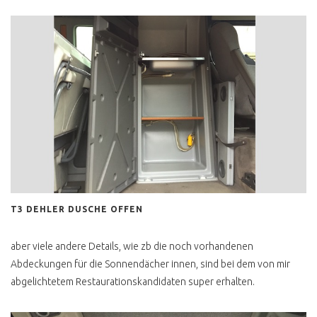
H KENNZEICHEN T3
T3 TECHNISCHE
VERBESSERUNGEN
T3 1.9 TD, TDI
MOTORUMBAU
T3 BENZINER 2E ODER
ABK MOTOR
BOXER WBX RUCKELT
3 PUNKTGURTE HINTEN
NACHRÜSTEN
T3 DEHLER DUSCHE OFFEN
GEHEIMER TODSCHALTER
T3
aber viele andere Details, wie zb die noch vorhandenen
Abdeckungen für die Sonnendächer innen, sind bei dem von mir
T3 GPS TRACKING
abgelichtetem Restaurationskandidaten super erhalten.
T3 LUFTLEITPAPPEN