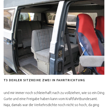
FAKE ANGEBOTE
KAUFEN FÜR DIE
MÜLLHALDE ?
T5 VERKAUFSPREIS
FINDEN
T5 ROSTVORSORGE
VW BUS T6
T6 E ABT E BUS UMBAU
CALIFORNIA BEACH
T3 DEHLER SITZREIHE ZWEI IN FAHRTRICHTUNG
LOW BUDGET CAMPER
ID BUZZ
und mir immer noch schleierhaft nach zu vollziehen, wie so ein Ding
Gurte und eine Freigabe haben kann vom Kraftfahrtbundesamt.
ID BUZZ TEST CAMPING
BOX
Naja, damals war die Verkehrsdichte noch nicht so hoch, da ging