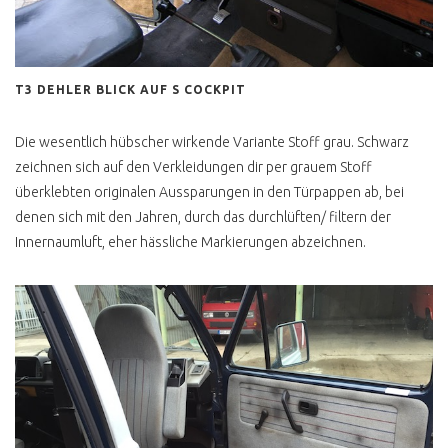
BLUE STAR
LAST LIMITED EDITION
T3 DEHLER BLICK AUF S COCKPIT
MULTIVAN VERKACKT
BULLI FÜR JEDEN TAG ?
Die wesentlich hübscher wirkende Variante Stoff grau. Schwarz
zeichnen sich auf den Verkleidungen dir per grauem Stoff
T3 K800 SPAR TARIF
überklebten originalen Aussparungen in den Türpappen ab, bei
POSTBUS
denen sich mit den Jahren, durch das durchlüften/ filtern der
Innernaumluft, eher hässliche Markierungen abzeichnen.
POSTI CAMPER TÜV NEU
T3 HYPE HÖCHSTPREISE
T3 DIESEL ODER
BENZINER KAUFEN ?
T3 DIESEL KAUFEN ?
T3 BOXER WASSER
GEKUEHLT ?