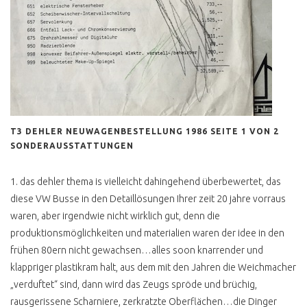
T2 FALTDACHCAMPER
KAUFEN
T2 HYPE HÖCHSTPREISE
WERTANLAGE T2
T2C IMPORT
T3 DEHLER NEUWAGENBESTELLUNG 1986 SEITE 1 VON 2
T2 TECHNISCHE
SONDERAUSSTATTUNGEN
VERBESSERUNGEN
T2 LENKGETRIEBE
1. das dehler thema is vielleicht dahingehend überbewertet, das
WARNUNG
diese VW Busse in den Detaillösungen Ihrer zeit 20 jahre vorraus
T2 FLACHDACHCAMPER
waren, aber irgendwie nicht wirklich gut, denn die
UND 4 PERSONEN
produktionsmöglichkeiten und materialien waren der idee in den
T2 ÖLKÜHLER
frühen 80ern nicht gewachsen…alles soon knarrender und
klappriger plastikram halt, aus dem mit den Jahren die Weichmacher
T2 3 PUNKTGURTE
„verduftet“ sind, dann wird das Zeugs spröde und brüchig,
HINTEN NACHRÜSTEN
rausgerissene Scharniere, zerkratzte Oberflächen…die Dinger