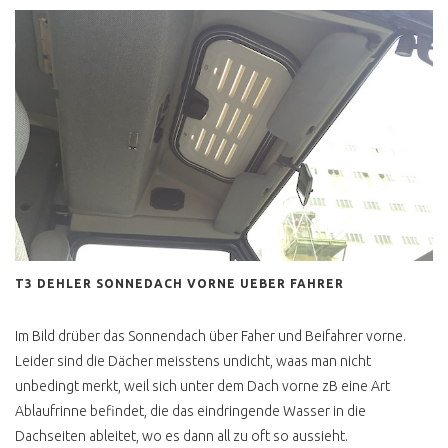
AUTOMATIK
MULTIVAN SERIE 2
MULTIVAN TÜV NEU
T4 HOCH LANG 9 SITZER
T4 BUDGET CAMPER
T4 FUNKTIONELLER
AUSBAU
T4 HYPE HÖCHSTPREISE
T3 DEHLER SONNEDACH VORNE UEBER FAHRER
T4 DIESEL / BENZINER
KAUFEN ?
Im Bild drüber das Sonnendach über Faher und Beifahrer vorne.
T4 BENZINER KAUFEN ?
Leider sind die Dächer meisstens undicht, waas man nicht
unbedingt merkt, weil sich unter dem Dach vorne zB eine Art
T4 DIESEL KAUFEN ?
Ablaufrinne befindet, die das eindringende Wasser in die
T4 ONE CLICK BUY
Dachseiten ableitet, wo es dann all zu oft so aussieht.