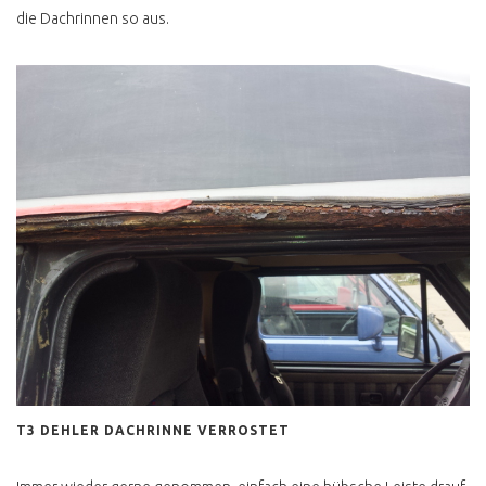
T4 ROST &
die Dachrinnen so aus.
RESTAURATION
T4 ROST DEFINITION
TOTAL VERROSTET DOCH
GEKAUFT
T4 UNTERBODEN OK ?
UNTERBODENSCHUTZ
ABZOCKE
T4 RESTAURATION
MANGELHAFT
T4 STRAHLEN PER EIS
T4 KONSERVIEREN MIT
MIKE SANDERS
T4 ROSTKUR NOCH GUT
T3 DEHLER DACHRINNE VERROSTET
ERHALTEN