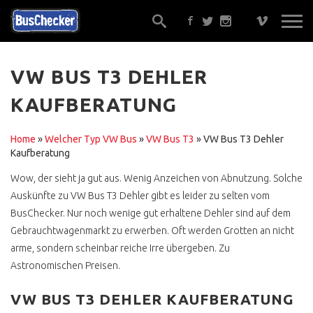
VW BUS T3 DEHLER
KAUFBERATUNG
EIN GUTACHTER ?
ALTERNATIVEN
Home
»
Welcher Typ VW Bus
»
VW Bus T3
»
VW Bus T3 Dehler
Kaufberatung
GUT BERATEN ?
Wow, der sieht ja gut aus. Wenig Anzeichen von Abnutzung. Solche
TRAUMBUS FINDEN,
Auskünfte zu VW Bus T3 Dehler gibt es leider zu selten vom
SICHER !
BusChecker. Nur noch wenige gut erhaltene Dehler sind auf dem
ONLINE KOSTENLOS
Gebrauchtwagenmarkt zu erwerben. Oft werden Grotten an nicht
arme, sondern scheinbar reiche Irre übergeben. Zu
GELD ÜBERWEISEN ?
Astronomischen Preisen.
ONE KLICK BUY
VW BUS T3 DEHLER KAUFBERATUNG
WERKSTATTEMPFEHLUNG