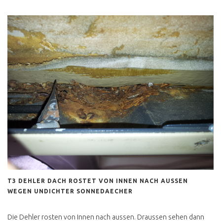
T4 SYNCRO BERATUNG
T4 SYNCRO HYPE
HÖCHSTPREISE
MULTIVAN SYNCRO
T4 SYNCRO CALIFORNIA
KLAPPDACHCAMPER
T4 SYCNRO EIGENBAU
CAMPER
T4 SYNCRO CARAVELLE CL
T4 SYNCRO CARAVELLE
GL LANG
T4 SYNCRO HÖHER LEGEN
T3 DEHLER DACH ROSTET VON INNEN NACH AUSSEN
WEGEN UNDICHTER SONNEDAECHER
T4 SYNCRO HOCH LANG
SPERRE
Die Dehler rosten von Innen nach aussen. Draussen sehen dann