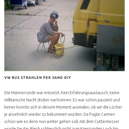
H KENNZEICHEN T3
T3 TECHNISCHE
VERBESSERUNGEN
T3 1.9 TD, TDI
MOTORUMBAU
T3 BENZINER 2E ODER
ABK MOTOR
BOXER WBX RUCKELT
3 PUNKTGURTE HINTEN
VW BUS STRAHLEN PER SAND DIY
NACHRÜSTEN
Die Männerrunde war entsetzt. Kein Erfahrungsaustausch, keine
GEHEIMER TODSCHALTER
T3
millitärische Nacht drüber nachsinnen. Es war schon passiert und
keiner konnte sich in diesem Moment ausmalen, ob wir die Löcher
T3 GPS TRACKING
je ansehnlich wieder zu bekommen würden. Da fragte Carmen
T3 LUFTLEITPAPPEN
schon wie es denn nun weiter gehen soll, mit dem Cuttermesser
würde Sie das Blech schliesslich nicht zum Kreisrunden Loch hin