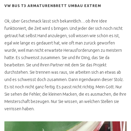
T4 ROST &
VW BUS T3 ARMATURENBRETT UMBAU EXTREM
RESTAURATION
T4 ROST DEFINITION
Ok, über Geschmack lässt sich bekanntlich…ob Ihre Idee
funktioniert, die Zeit wird s bringen. Und jeder der sich noch nicht
TOTAL VERROSTET DOCH
GEKAUFT
getraut hat selbst Hand anzulegen, soll wissen wie schön es ist,
egal wie lange es gedauert hat, wie oft man zurück geworfen
T4 UNTERBODEN OK ?
wurde, weil man nicht erwartete Herausforderungen zu meistern
UNTERBODENSCHUTZ
hatte. Es schweisst zusammen. Sie und Ihr Ding, das Sie da
ABZOCKE
bearbeiten. Sie und Ihren Partner mit dem Sie das Projekt
durchstehen. Sie trennen was raus, sie arbeiten sich an etwas ab
T4 RESTAURATION
MANGELHAFT
und es schweisst doch zusammen. Dann irgendwann dieser Stolz.
Es ist noch nicht ganz fertig. Es passt nicht richtig. Mein Gott. Nur
T4 STRAHLEN PER EIS
Sie sehen die Fehler, die kleinen Macken, die es ausmachen, die Ihre
T4 KONSERVIEREN MIT
Meisterschaft bezeugen. Nur Sie wissen, an welchen Stellen sie
MIKE SANDERS
verrissen haben.
T4 ROSTKUR NOCH GUT
ERHALTEN