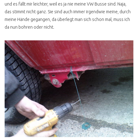
T2 HOCHDACH
und es fällt mir leichter, weil es ja nie meine VW Busse sind. Naja,
NACHRÜSTEN
das stimmt nicht ganz. Sie sind auch immer irgendwie meine, durch
meine Hände gegangen, da überlegt man sich schon mal, muss ich
FLUGZEUGMOTOR IM VW
BUS T2
da nun bohren oder nicht.
ROST & RESTAURATION
T2 ROST DEFINITION
T2 LACKIEREN
T2 KEINE
RESTAURIERUNG
T2 KONSERVIEREN MIT
MIKE SANDERS
T2 ROSTKUR NOCH GUT
ERHALTEN
BUSCHECKER
PROBEFAHRT T2