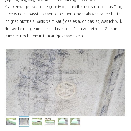
Krankenwagen war eine gute Möglichkeit zu schaun, ob das Ding
VW BUS ZULASSUNG
auch wirklich passt, passen kann. Denn mehr als Vertrauen hatte
HÄNDLER TRICKKISTE
ich grad nicht als Basis beim Kauf, das es auch das ist, was ich will.
Nur weil einer gemeint hat, das ist ein Dach von einem T2 – kann ich
GUT BEDIENT
ja immer noch nem Irrtum aufgesessen sein.
VERKAUF VON PRIVAT
AUSSERGEWÖHNLICH
PERFEKT
VORSICHT VW BUS
SPEZIALISTEN
BIELEFELD
NORDERSTEDT
GARANTIE &
GEWÄHRLEISTUNG
BUNDESWEHR
RÜCKLÄUFER