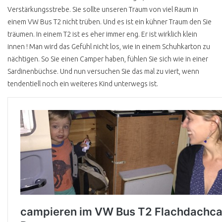
UMWELTPRÄMIE
Verstärkungsstrebe. Sie sollte unseren Traum von viel Raum in
VOLKSWAGEN
einem VW Bus T2 nicht trüben. Und es ist ein kühner Traum den Sie
träumen. In einem T2 ist es eher immer eng. Er ist wirklich klein
VW BUS KM STAND
innen ! Man wird das Gefühl nicht los, wie in einem Schuhkarton zu
VW BUS
nächtigen. So Sie einen Camper haben, fühlen Sie sich wie in einer
DIEBSTAHLSICHERUNG
Sardinenbüchse. Und nun versuchen Sie das mal zu viert, wenn
14 SEC VW BUS
tendentiell noch ein weiteres Kind unterwegs ist.
GESTOHLEN
NACH DEM DIEBSTAHL
GPS ORTUNG AUTOSKOPE
PEDALSPERRE
TESTSIEGER ?
GANGSCHALTUNGSSPERRE
H KENNZEICHEN
MANGELNDE