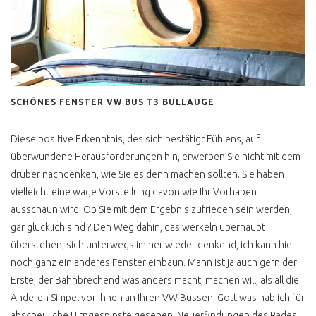
CALIFORNIA EXCLUSIV
WESTFALIA
SCHATZKISTE
KLAPPDACHCAMPER
CALIFORNIA COACH
HOCHDACH
SCHÖNES FENSTER VW BUS T3 BULLAUGE
CALIFORNIA COACH
Diese positive Erkenntnis, des sich bestätigt Fühlens, auf
FALTDACH
überwundene Herausforderungen hin, erwerben Sie nicht mit dem
CALIFORNIA 2.4 D
drüber nachdenken, wie Sie es denn machen sollten. Sie haben
FALTDACH
vielleicht eine wage Vorstellung davon wie Ihr Vorhaben
CALIFORNIA FAKE
ausschaun wird. Ob Sie mit dem Ergebnis zufrieden sein werden,
HOCHDACH
gar glücklich sind ? Den Weg dahin, das werkeln überhaupt
überstehen, sich unterwegs immer wieder denkend, ich kann hier
CALIFORNIA FAKE
AUFSTELLDACH
noch ganz ein anderes Fenster einbaun. Mann ist ja auch gern der
Erste, der Bahnbrechend was anders macht, machen will, als all die
MULTIVAN SERIE 1
Anderen Simpel vor Ihnen an Ihren VW Bussen. Gott was hab ich für
MULTIVAN 2.4 DIESEL
abscheuliche Hirngespinste gesehen, Neuerfindungen des Rades.