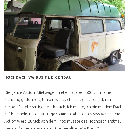
ID BUZZ ODER T1
KAUFEN
VW BUS KAUFEN
TRAUMBUS SELBST
FINDEN
MEIN BUDGET
ONLINE AUKTIONEN
HOCHDACH VW BUS T2 EIGENBAU
FAKE ANGEBOTE
Die ganze Aktion, Mietwagenmiete, mal eben 500 km in eine
WERTANLAGE VW BUS
Richtung gedonnert, tanken war auch nicht ganz billig durch
GEKAUFT UND
meinen Raketenartigen Verbrauch, ich meine, ich bin mit dem Dach
ÜBERFÜHREN
auf bummelig Euro 1000.- gekommen. Aber den Spass war mir die
VW BUS CHECK
Aktion Wert. Zurück von dem Tripp musste das Hochdach erstmal
WERKSTATT
geparkt/ abgelegt werden. Ein ehemaliger VW Bus T2