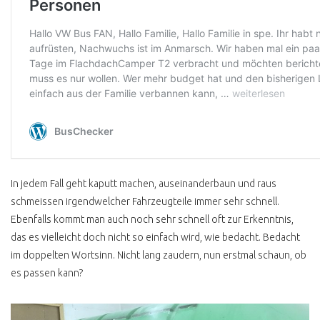
ERSATZTEILQUALITÄT
WER BILLIG KAUFT ..
AUSPUFF KAUFEN
WASSEREINBRUCH
INNENAUSBAU SELBST
GEMACHT
CAMPINGBOX TEST
In jedem Fall geht kaputt machen, auseinanderbaun und raus
VW BUS RESTAURATION
schmeissen irgendwelcher Fahrzeugteile immer sehr schnell.
SANDSTRAHLEN
Ebenfalls kommt man auch noch sehr schnell oft zur Erkenntnis,
HOHLRAUMKONSERVIERUNG
das es vielleicht doch nicht so einfach wird, wie bedacht. Bedacht
im doppelten Wortsinn. Nicht lang zaudern, nun erstmal schaun, ob
VW BUS EISSTRAHLEN
es passen kann?