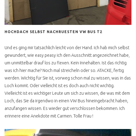
BLUE STAR
LAST LIMITED EDITION
MULTIVAN VERKACKT
HOCHDACH SELBST NACHRUESTEN VW BUS T2
BULLI FÜR JEDEN TAG ?
Und es ging mir tatsächlich leicht von der Hand. Ich hab mich selbst
T3 K800 SPAR TARIF
gewundert, wie easy peasy ich den Ausschnitt angezeichnet habe,
POSTBUS
um unmittelbar drauf los zu flexen. Kein Innehalten. Ist das richtig
was ich hier mache? Noch mal streicheln oder so. ATACKE, fertig
POSTI CAMPER TÜV NEU
werden. Wichtig für Sie ist, vorweg schon mal zu wissen, was in das
Loch kommt. Oder vielleicht ist es doch auch nicht wichtig.
T3 HYPE HÖCHSTPREISE
Vielleicht ist es wichtiger Leute um sich zu wissen, die was mit dem
T3 DIESEL ODER
Loch, das Sie da irgendwo in einen VW Bus hineingebracht haben,
BENZINER KAUFEN ?
anzufangen wissen. Es wieder gut verschlossen bekommen. Ich
T3 DIESEL KAUFEN ?
erinnere eine Anekdote mit Carmen. Tolle Frau !
T3 BOXER WASSER
GEKUEHLT ?