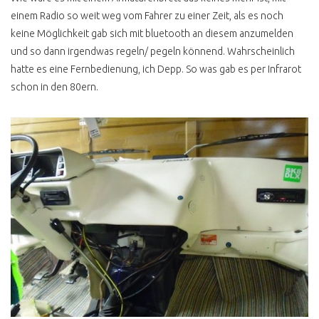
einem Radio so weit weg vom Fahrer zu einer Zeit, als es noch
T4 SYNCRO BERATUNG
keine Möglichkeit gab sich mit bluetooth an diesem anzumelden
T4 SYNCRO HYPE
und so dann irgendwas regeln/ pegeln könnend. Wahrscheinlich
HÖCHSTPREISE
hatte es eine Fernbedienung, ich Depp. So was gab es per Infrarot
MULTIVAN SYNCRO
schon in den 80ern.
T4 SYNCRO CALIFORNIA
KLAPPDACHCAMPER
T4 SYCNRO EIGENBAU
CAMPER
T4 SYNCRO CARAVELLE CL
T4 SYNCRO CARAVELLE
GL LANG
T4 SYNCRO HÖHER LEGEN
T4 SYNCRO HOCH LANG
SPERRE