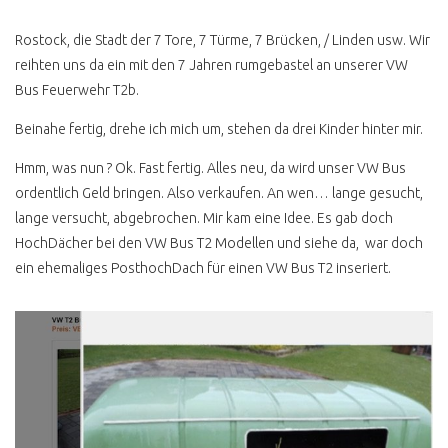
REFERENZEN
Rostock, die Stadt der 7 Tore, 7 Türme, 7 Brücken, / Linden usw. Wir
reihten uns da ein mit den 7 Jahren rumgebastel an unserer VW
DU NERVST NICHT
Bus Feuerwehr T2b.
INCENTIVES UND
PROJEKTE
Beinahe fertig, drehe ich mich um, stehen da drei Kinder hinter mir.
T2 DOKA SHOWCAR
Hmm, was nun ? Ok. Fast fertig. Alles neu, da wird unser VW Bus
PANGEA
ordentlich Geld bringen. Also verkaufen. An wen… lange gesucht,
T3 COLA PRITSCHE
lange versucht, abgebrochen. Mir kam eine Idee. Es gab doch
HochDächer bei den VW Bus T2 Modellen und siehe da, war doch
T3 1.9 TD RUST N FAST
ein ehemaliges PosthochDach für einen VW Bus T2 inseriert.
T3 BRETTERSHUTTEL
T3 DOKA SYNCRO
BEACHHOUSE
KOCHEN AM VW BUS
ZUPARKEN FESTIVAL
KOCHEN AM VW BUS