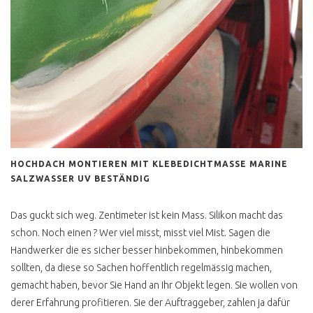
T4 2.4 D WESTFALIA TOP
ALLES NEU
T4 HIGH SCORER
H KENNZEICHEN T4
T4 ONLINE BERATUNG
T4 WERTANLAGE
T4 DIY CAMPER AUSBAU
HOCHDACH MONTIEREN MIT KLEBEDICHTMASSE MARINE
T4 KAUFPREIS
SALZWASSER UV BESTÄNDIG
ERRECHNEN
Das guckt sich weg. Zentimeter ist kein Mass. Silikon macht das
T4 TECHNISCHE
VERBESSERUNGEN
schon. Noch einen ? Wer viel misst, misst viel Mist. Sagen die
Handwerker die es sicher besser hinbekommen, hinbekommen
T4 AUTOMATIKGETRIEBE
INSTAND SETZEN
sollten, da diese so Sachen hoffentlich regelmässig machen,
gemacht haben, bevor Sie Hand an Ihr Objekt legen. Sie wollen von
GPS ORTUNG EINBAU
derer Erfahrung profitieren. Sie der Auftraggeber, zahlen ja dafür