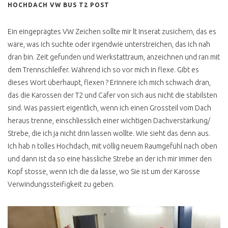
HOCHDACH VW BUS T2 POST
ZOLL AUKTIONEN VEBEG
ETC
Ein eingeprägtes VW Zeichen sollte mir lt Inserat zusichern, das es
DRECKIG & SPECKIG
wäre, was ich suchte oder irgendwie unterstreichen, das ich nah
dran bin. Zeit gefunden und Werkstattraum, anzeichnen und ran mit
HUNDEGERUCH
dem Trennschleifer. Während ich so vor mich in flexe. Gibt es
SCHWARZ GEMACHT
dieses Wort überhaupt, flexen ? Erinnere ich mich schwach dran,
das die Karossen der T2 und Cäfer von sich aus nicht die stabilsten
UNTERBODEN SCHI SCHI
sind. Was passiert eigentlich, wenn ich einen Grossteil vom Dach
heraus trenne, einschliesslich einer wichtigen Dachverstärkung/
VW BUS VERKAUFEN
Strebe, die ich ja nicht drin lassen wollte. Wie sieht das denn aus.
Ich hab n tolles Hochdach, mit völlig neuem Raumgefühl nach oben
und dann ist da so eine hässliche Strebe an der ich mir immer den
TECHNIK AHH JETZT JA
Kopf stosse, wenn ich die da lasse, wo Sie ist um der Karosse
STANDHEIZUNG
Verwindungssteifigkeit zu geben.
KLIMAANLAGE
SYNCRO OHNE SPERREN
IST KEIN SYNCRO