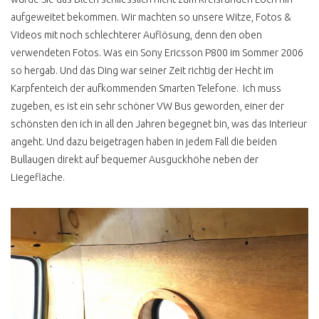
CO GASWARNER
aufgeweitet bekommen. Wir machten so unsere Witze, Fotos &
SCHÄTZEISEN
Videos mit noch schlechterer Auflösung, denn den oben
KÜHLMITTELTEMPERATUR
verwendeten Fotos. Was ein Sony Ericsson P800 im Sommer 2006
ANZEIGE
so hergab. Und das Ding war seiner Zeit richtig der Hecht im
Karpfenteich der aufkommenden Smarten Telefone. Ich muss
T3 WERKSTATT CHECK
ERGEBNIS
zugeben, es ist ein sehr schöner VW Bus geworden, einer der
schönsten den ich in all den Jahren begegnet bin, was das Interieur
BUSCHECKER
angeht. Und dazu beigetragen haben in jedem Fall die beiden
PROBEFAHRT T3
Bullaugen direkt auf bequemer Ausguckhöhe neben der
ATLANTIK KAUFPREIS
Liegefläche.
BERATUNG
WERTANLAGE
VW BUS T4
T4 ANZEIGE UND
REALITÄT
VW BUS T4 INSTA HYPE