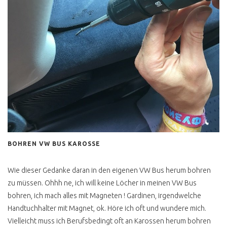
T2 FALTDACHCAMPER
KAUFEN
T2 HYPE HÖCHSTPREISE
WERTANLAGE T2
T2C IMPORT
T2 TECHNISCHE
VERBESSERUNGEN
T2 LENKGETRIEBE
WARNUNG
BOHREN VW BUS KAROSSE
T2 FLACHDACHCAMPER
UND 4 PERSONEN
Wie dieser Gedanke daran in den eigenen VW Bus herum bohren
zu müssen. Ohhh ne, ich will keine Löcher in meinen VW Bus
T2 ÖLKÜHLER
bohren, ich mach alles mit Magneten ! Gardinen, irgendwelche
T2 3 PUNKTGURTE
Handtuchhalter mit Magnet, ok. Höre ich oft und wundere mich.
HINTEN NACHRÜSTEN
Vielleicht muss ich Berufsbedingt oft an Karossen herum bohren