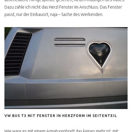
AUTOMATIK
Dazu zähle ich nicht das Herzl Fenster im Anschluss. Das Fenster
passt, nur der Einbauort, naja – Sache des Werkenden.
MULTIVAN SERIE 2
MULTIVAN TÜV NEU
T4 HOCH LANG 9 SITZER
T4 BUDGET CAMPER
T4 FUNKTIONELLER
AUSBAU
T4 HYPE HÖCHSTPREISE
T4 DIESEL / BENZINER
KAUFEN ?
T4 BENZINER KAUFEN ?
T4 DIESEL KAUFEN ?
VW BUS T3 MIT FENSTER IN HERZFORM IM SEITENTEIL
T4 ONE CLICK BUY
Wie wäre es mit einem Armaturenbrett das keines mehr ist, mit