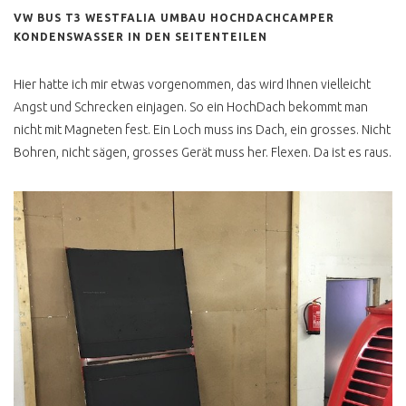
VW BUS T3 WESTFALIA UMBAU HOCHDACHCAMPER
VW BUS T3
KONDENSWASSER IN DEN SEITENTEILEN
T3 ANZEIGE UND
REALITÄT
Hier hatte ich mir etwas vorgenommen, das wird Ihnen vielleicht
T3 KAUFBERATUNG BIS
Angst und Schrecken einjagen. So ein HochDach bekommt man
1986
nicht mit Magneten fest. Ein Loch muss ins Dach, ein grosses. Nicht
T3 KAUFBERATUNG AB
Bohren, nicht sägen, grosses Gerät muss her. Flexen. Da ist es raus.
1986
T3 PORSCHE BUS B32
T3 SYNCRO 16 ZOLL
T3 FALTDACHCAMPER
JOKER
DOPPELKABINE PRITSCHE
DEHLER
FAKE WESTI T3