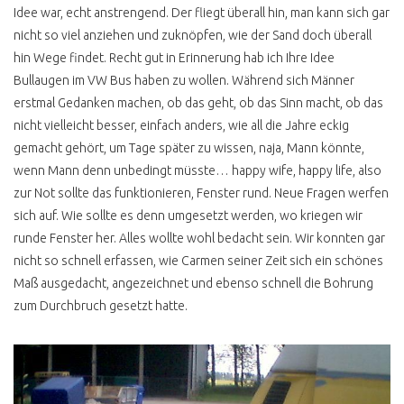
AUSLAND
Idee war, echt anstrengend. Der fliegt überall hin, man kann sich gar
nicht so viel anziehen und zuknöpfen, wie der Sand doch überall
T3 SYNCRO
KARDANWELLE
hin Wege findet. Recht gut in Erinnerung hab ich Ihre Idee
Bullaugen im VW Bus haben zu wollen. Während sich Männer
ROST & RESTAURATION
erstmal Gedanken machen, ob das geht, ob das Sinn macht, ob das
T3 KAROSSE SCHWEISSEN
nicht vielleicht besser, einfach anders, wie all die Jahre eckig
?
gemacht gehört, um Tage später zu wissen, naja, Mann könnte,
wenn Mann denn unbedingt müsste… happy wife, happy life, also
T3 ROSTKUR NOCH GUT
ERHALTEN
zur Not sollte das funktionieren, Fenster rund. Neue Fragen werfen
sich auf. Wie sollte es denn umgesetzt werden, wo kriegen wir
BLENDER ERKENNEN
runde Fenster her. Alles wollte wohl bedacht sein. Wir konnten gar
B SÄULE RESTAURIEREN
nicht so schnell erfassen, wie Carmen seiner Zeit sich ein schönes
Maß ausgedacht, angezeichnet und ebenso schnell die Bohrung
T3 LACKIERUNG
zum Durchbruch gesetzt hatte.
T3 KONSERVIEREN MIT
MIKE SANDERS
UNTERBODENSCHUTZ
ABZOCKE T3