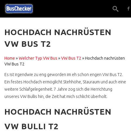
HOCHDACH NACHRÜSTEN
VW BUS T2
EIN GUTACHTER ?
ALTERNATIVEN
Home
»
Welcher Typ VW Bus
»
VW Bus T2
»
Hochdach nachrüsten
VW Bus T2
GUT BERATEN ?
Es ist irgendwie zu eng geworden im eh schon engen VW Bus T2.
TRAUMBUS FINDEN,
Ein festes Hochdach ermöglicht Stehhöhe, Stauraum und auch eine
SICHER !
weitere Schlafgelegenheit. 7 Jahre zog sich die Herrichtung
ONLINE KOSTENLOS
unseres VW Bullis hin, die Zeit hat mich schlicht überholt.
GELD ÜBERWEISEN ?
HOCHDACH NACHRÜSTEN
ONE KLICK BUY
VW BULLI T2
WERKSTATTEMPFEHLUNG