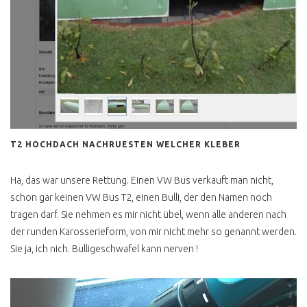
PANGEA FESTIVAL
T3 FOTOBUS GRAFFITI
EASTCOASTRUN
FARBGEBUNG PER ROLLE
T1, T6, ID BUZZ ?
T2 HOCHDACH NACHRUESTEN WELCHER KLEBER
VW BUS T1
Ha, das war unsere Rettung. Einen VW Bus verkauft man nicht,
ONLINEBERATUNG T1
schon gar keinen VW Bus T2, einen Bulli, der den Namen noch
SCHEUNENFUND
tragen darf. Sie nehmen es mir nicht übel, wenn alle anderen nach
der runden Karosserieform, von mir nicht mehr so genannt werden.
VW BUS T2
Sie ja, ich nich. Bulligeschwafel kann nerven !
T2 ANZEIGE UND
REALITÄT
T2 ZWITTERMODELL