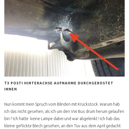
UMWELTPRÄMIE
VOLKSWAGEN
VW BUS KM STAND
VW BUS
DIEBSTAHLSICHERUNG
14 SEC VW BUS
GESTOHLEN
NACH DEM DIEBSTAHL
GPS ORTUNG AUTOSKOPE
T3 POSTI HINTERACHSE AUFNAHME DURCHGEROSTET
PEDALSPERRE
INNEN
TESTSIEGER ?
GANGSCHALTUNGSSPERRE
Nun kommt mein Spruch vom Blinden mit Krückstock. Warum hab
ich das nicht gesehen, als ich um den VW Bus drum herum gelaufen
H KENNZEICHEN
bin ? Ich hatte keine Lampe dabei und war abgelenkt ! Ich hab das
MANGELNDE
kleine geflickte Blech gesehen, an den Tüv aus dem April gedacht