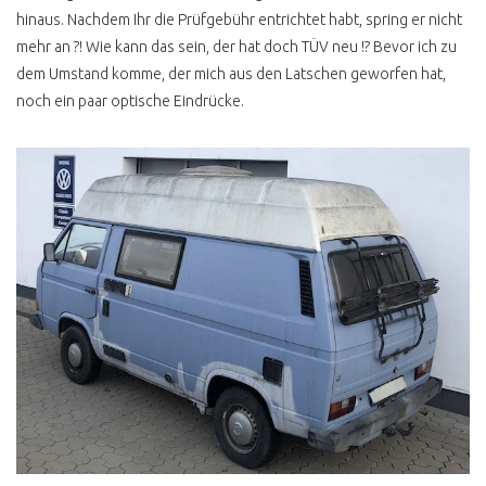
T4 ROST &
hinaus. Nachdem Ihr die Prüfgebühr entrichtet habt, spring er nicht
RESTAURATION
mehr an ?! Wie kann das sein, der hat doch TÜV neu !? Bevor ich zu
T4 ROST DEFINITION
dem Umstand komme, der mich aus den Latschen geworfen hat,
noch ein paar optische Eindrücke.
TOTAL VERROSTET DOCH
GEKAUFT
T4 UNTERBODEN OK ?
UNTERBODENSCHUTZ
ABZOCKE
T4 RESTAURATION
MANGELHAFT
T4 STRAHLEN PER EIS
T4 KONSERVIEREN MIT
MIKE SANDERS
T4 ROSTKUR NOCH GUT
ERHALTEN