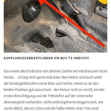
AUSLAND
T3 SYNCRO
KARDANWELLE
ROST & RESTAURATION
T3 KAROSSE SCHWEISSEN
?
T3 ROSTKUR NOCH GUT
ERHALTEN
KUPPLUNGSGEBERZYLINDER VW BUS T3 UNDICHT
BLENDER ERKENNEN
Das waren die Eindrücke von drinnen, laufen wir mal draussen drum
B SÄULE RESTAURIEREN
herum… Ich leg mich gerne mal unter den Motor und auch unter
T3 LACKIERUNG
die Einstiegtrittstufen vorne links und rechts. Wenn es an den
beiden Punkten gut ausschaut – der Motor nicht zu verölt, bei der
T3 KONSERVIEREN MIT
MIKE SANDERS
ersten Besichtigung und die Trittstufen auf der Unterseite
überwiegend vorhanden, nicht weitestgehend weggerostet, wie
UNTERBODENSCHUTZ
sonst üblich, das ist schon mal die halbe Miete. Was ? Die zwei
ABZOCKE T3