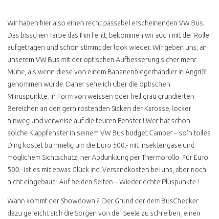
ID BUZZ ODER T1
KAUFEN
Wir haben hier also einen recht passabel erscheinenden VW Bus.
Das bisschen Farbe das Ihm fehlt, bekommen wir auch mit der Rolle
aufgetragen und schon stimmt der look wieder. Wir geben uns, an
VW BUS KAUFEN
unserem VW Bus mit der optischen Aufbesserung sicher mehr
Mühe, als wenn diese von einem Bananenbiegerhändler in Angriff
TRAUMBUS SELBST
genommen würde. Daher sehe ich über die optischen
FINDEN
Minuspunkte, in Form von weissen oder hell grau grundierten
MEIN BUDGET
Bereichen an den gern rostenden Sicken der Karosse, locker
hinweg und verweise auf die teuren Fenster ! Wer hat schon
ONLINE AUKTIONEN
solche Klappfenster in seinem VW Bus budget Camper – so’n tolles
FAKE ANGEBOTE
Ding kostet bummelig um die Euro 500.- mit Insektengase und
möglichem Sichtschutz, ner Abdunklung per Thermorollo. Für Euro
WERTANLAGE VW BUS
500.- ist es mit etwas Glück incl Versandkosten bei uns, aber noch
GEKAUFT UND
nicht eingebaut ! Auf beiden Seiten – Wieder echte Pluspunkte !
ÜBERFÜHREN
Wann kommt der Showdown ? Der Grund der dem BusChecker
VW BUS CHECK
dazu gereicht sich die Sorgen von der Seele zu schreiben, einen
WERKSTATT