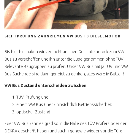
T4 SYNCRO BERATUNG
T4 SYNCRO HYPE
HÖCHSTPREISE
MULTIVAN SYNCRO
SICHTPRÜFUNG ZAHNRIEMEN VW BUS T3 DIESELMOTOR
T4 SYNCRO CALIFORNIA
KLAPPDACHCAMPER
Bis hier hin, haben wir versucht uns nen Gesamteindruck zum VW
Bus zu verschaffen und Ihn unter die Lupe genommen ohne TÜV
T4 SYCNRO EIGENBAU
Relevante Baugruppen zu prüfen. Unser VW Bus hat ja TÜV und VW
CAMPER
Bus Suchende sind dann geneigt zu denken, alles wäre in Butter !
T4 SYNCRO CARAVELLE CL
VW Bus Zustand unterscheiden zwischen
T4 SYNCRO CARAVELLE
GL LANG
TÜV Prüfung und
einem VW Bus Check hinsichtlich Betriebssicherheit
T4 SYNCRO HÖHER LEGEN
optischer Zustand
T4 SYNCRO HOCH LANG
SPERRE
Euer VW Bus kann es grad so in die Halle des TÜV Prüfers oder der
DEKRA geschafft haben und auch irgendwie wieder vor die Türe