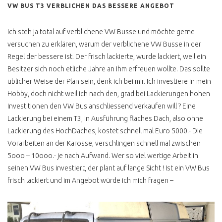
T4 2.4 D WESTFALIA TOP
VW BUS T3 VERBLICHEN DAS BESSERE ANGEBOT
ALLES NEU
T4 HIGH SCORER
Ich steh ja total auf verblichene VW Busse und möchte gerne
versuchen zu erklären, warum der verblichene VW Busse in der
H KENNZEICHEN T4
Regel der bessere ist. Der frisch lackierte, wurde lackiert, weil ein
Besitzer sich noch etliche Jahre an Ihm erfreuen wollte. Das sollte
T4 ONLINE BERATUNG
üblicher Weise der Plan sein, denk ich bei mir. Ich investiere in mein
T4 WERTANLAGE
Hobby, doch nicht weil ich nach den, grad bei Lackierungen hohen
Investitionen den VW Bus anschliessend verkaufen will ? Eine
T4 DIY CAMPER AUSBAU
Lackierung bei einem T3, in Ausführung flaches Dach, also ohne
T4 KAUFPREIS
Lackierung des HochDaches, kostet schnell mal Euro 5000.- Die
ERRECHNEN
Vorarbeiten an der Karosse, verschlingen schnell mal zwischen
T4 TECHNISCHE
5ooo – 10ooo.- je nach Aufwand. Wer so viel wertige Arbeit in
VERBESSERUNGEN
seinen VW Bus investiert, der plant auf lange Sicht ! Ist ein VW Bus
T4 AUTOMATIKGETRIEBE
frisch lackiert und im Angebot würde ich mich fragen –
INSTAND SETZEN
GPS ORTUNG EINBAU