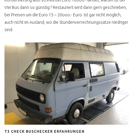
Konservierung also schnell bei Euro 10ooo.- landet, warum ist der
VW Bus dann so günstig ? Restauriert wird dann gern geschrieben,
FAKE ANGEBOTE
bei Preisen um die Euro 15 – 20ooo.- Euro. Ist gar nicht möglich,
KAUFEN FÜR DIE
auch nicht im Ausland, wo die Stundenverrechnungssätze niedriger
MÜLLHALDE ?
sind.
T5 VERKAUFSPREIS
FINDEN
T5 ROSTVORSORGE
VW BUS T6
T6 E ABT E BUS UMBAU
CALIFORNIA BEACH
LOW BUDGET CAMPER
ID BUZZ
ID BUZZ TEST CAMPING
BOX
T3 CHECK BUSCHECKER ERFAHRUNGEN