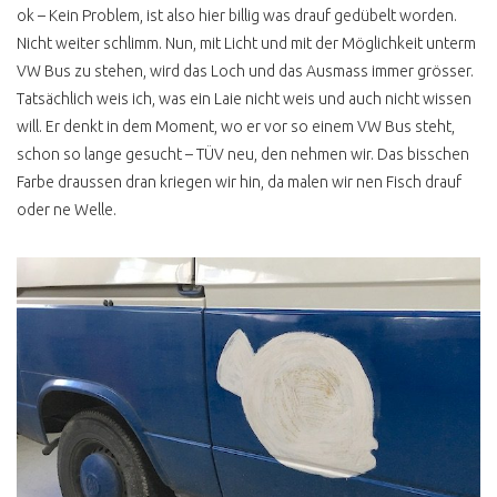
ERSATZTEILQUALITÄT
ok – Kein Problem, ist also hier billig was drauf gedübelt worden.
WER BILLIG KAUFT ..
Nicht weiter schlimm. Nun, mit Licht und mit der Möglichkeit unterm
VW Bus zu stehen, wird das Loch und das Ausmass immer grösser.
AUSPUFF KAUFEN
Tatsächlich weis ich, was ein Laie nicht weis und auch nicht wissen
will. Er denkt in dem Moment, wo er vor so einem VW Bus steht,
WASSEREINBRUCH
schon so lange gesucht – TÜV neu, den nehmen wir. Das bisschen
INNENAUSBAU SELBST
Farbe draussen dran kriegen wir hin, da malen wir nen Fisch drauf
GEMACHT
oder ne Welle.
CAMPINGBOX TEST
VW BUS RESTAURATION
SANDSTRAHLEN
HOHLRAUMKONSERVIERUNG
VW BUS EISSTRAHLEN