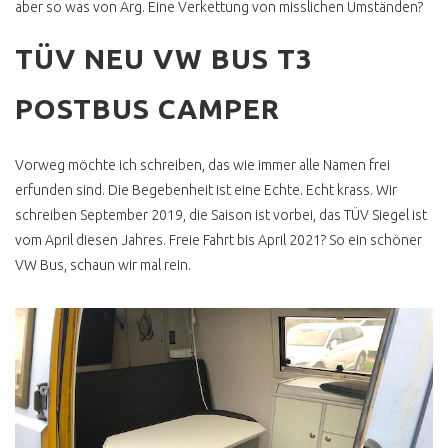
aber so was von Arg. Eine Verkettung von misslichen Umständen?
REFERENZEN
TÜV NEU VW BUS T3
DU NERVST NICHT
POSTBUS CAMPER
INCENTIVES UND
PROJEKTE
T2 DOKA SHOWCAR
Vorweg möchte ich schreiben, das wie immer alle Namen frei
PANGEA
erfunden sind. Die Begebenheit ist eine Echte. Echt krass. Wir
T3 COLA PRITSCHE
schreiben September 2019, die Saison ist vorbei, das TÜV Siegel ist
vom April diesen Jahres. Freie Fahrt bis April 2021? So ein schöner
T3 1.9 TD RUST N FAST
VW Bus, schaun wir mal rein.
T3 BRETTERSHUTTEL
T3 DOKA SYNCRO
BEACHHOUSE
KOCHEN AM VW BUS
ZUPARKEN FESTIVAL
KOCHEN AM VW BUS