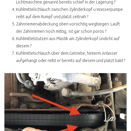
Lichtmaschine genannt bereits schief in der Lagerung ?
AUTOMATIK
Kühlmittelschlauch zwischen Zylinderkopf u Wasserpumpe
MULTIVAN SERIE 2
reibt auf dem Rumpf und platzt zeitnah ?
Zahnriemenabdeckung oben vorsichtig wegbiegen. Läuft
MULTIVAN TÜV NEU
der Zahnriemen noch mittig, ist gar schon porös ?
T4 HOCH LANG 9 SITZER
Kühlmittelstutzen aus Plastik am Zylinderkopf undicht auf
diesem ?
T4 BUDGET CAMPER
Kühlmittelschlauch über dem Getriebe, hinterm Anlasser
T4 FUNKTIONELLER
aufgehängt oder reibt er bereits auf diesem und platzt bald ?
AUSBAU
T4 HYPE HÖCHSTPREISE
T4 DIESEL / BENZINER
KAUFEN ?
T4 BENZINER KAUFEN ?
T4 DIESEL KAUFEN ?
T4 ONE CLICK BUY