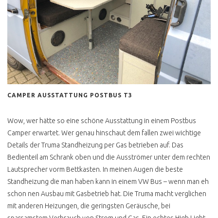
PANGEA FESTIVAL
T3 FOTOBUS GRAFFITI
EASTCOASTRUN
FARBGEBUNG PER ROLLE
CAMPER AUSSTATTUNG POSTBUS T3
T1, T6, ID BUZZ ?
VW BUS T1
Wow, wer hätte so eine schöne Ausstattung in einem Postbus
ONLINEBERATUNG T1
Camper erwartet. Wer genau hinschaut dem fallen zwei wichtige
Details der Truma Standheizung per Gas betrieben auf. Das
SCHEUNENFUND
Bedienteil am Schrank oben und die Ausströmer unter dem rechten
Lautsprecher vorm Bettkasten. In meinen Augen die beste
VW BUS T2
Standheizung die man haben kann in einem VW Bus – wenn man eh
T2 ANZEIGE UND
schon nen Ausbau mit Gasbetrieb hat. Die Truma macht verglichen
REALITÄT
mit anderen Heizungen, die geringsten Geräusche, bei
T2 ZWITTERMODELL