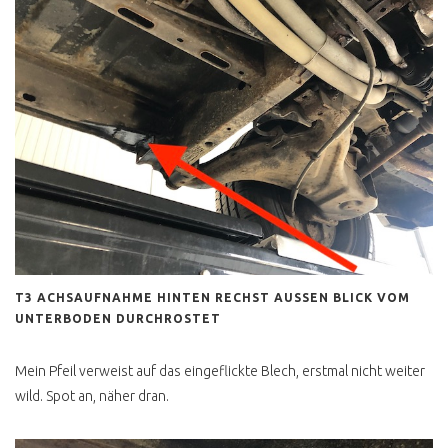
SYNCRO HÖHER
VERGLEICH T3 T4
ZAHNRIEMEN ERNEUERN
UMRÜSTUNG AUF
GASBETRIEB
COMFORT KOMMT VOR
AUTOMATIKGETRIEBE
QUERDENKEN
T3 ACHSAUFNAHME HINTEN RECHST AUSSEN BLICK VOM
IST VW BUS FAHREN
LUXUS?
UNTERBODEN DURCHROSTET
FEINSTAUBALARM
Mein Pfeil verweist auf das eingeflickte Blech, erstmal nicht weiter
UMWELTZONE
wild. Spot an, näher dran.
DIESELFAHRVERBOT