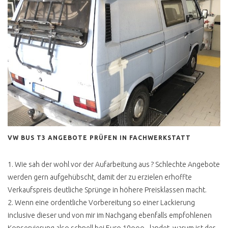
DIEBSTAHLSICHERUNG
T4 RAD REIFEN ÄNDERN
WELCHE
T4 WERKSTATT CHECK
ERGEBNIS
BUSCHECKER
PROBEFAHRT T4
VW BUS T5
T5 ANZEIGE UND
VW BUS T3 ANGEBOTE PRÜFEN IN FACHWERKSTATT
REALITÄT
T5 5 ZYL HOCH LANG
1. Wie sah der wohl vor der Aufarbeitung aus ? Schlechte Angebote
LOW BUDGET CAMPER
werden gern aufgehübscht, damit der zu erzielen erhoffte
Verkaufspreis deutliche Sprünge in höhere Preisklassen macht.
TRANSPORTER BILLIG
2. Wenn eine ordentliche Vorbereitung so einer Lackierung
inclusive dieser und von mir im Nachgang ebenfalls empfohlenen
T5 TECHNISCHE
ÄNDERUNGEN