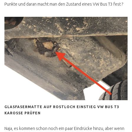
Punkte und daran macht man den Zustand eines VW Bus T3 fest ?
H KENNZEICHEN T3
T3 TECHNISCHE
VERBESSERUNGEN
T3 1.9 TD, TDI
MOTORUMBAU
T3 BENZINER 2E ODER
ABK MOTOR
BOXER WBX RUCKELT
3 PUNKTGURTE HINTEN
NACHRÜSTEN
GEHEIMER TODSCHALTER
T3
GLASFASERMATTE AUF ROSTLOCH EINSTIEG VW BUS T3
T3 GPS TRACKING
KAROSSE PRÜFEN
T3 LUFTLEITPAPPEN
Naja, es kommen schon noch ein paar Eindrücke hinzu, aber wenn