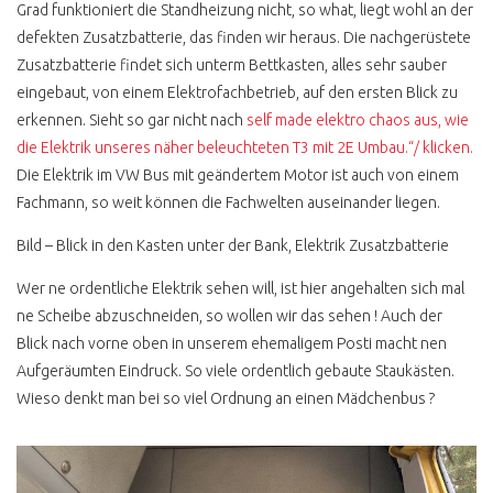
Grad funktioniert die Standheizung nicht, so what, liegt wohl an der
T2 HOCHDACH
NACHRÜSTEN
defekten Zusatzbatterie, das finden wir heraus. Die nachgerüstete
Zusatzbatterie findet sich unterm Bettkasten, alles sehr sauber
FLUGZEUGMOTOR IM VW
eingebaut, von einem Elektrofachbetrieb, auf den ersten Blick zu
BUS T2
erkennen. Sieht so gar nicht nach
self made elektro chaos aus, wie
ROST & RESTAURATION
die Elektrik unseres näher beleuchteten T3 mit 2E Umbau.“/ klicken.
Die Elektrik im VW Bus mit geändertem Motor ist auch von einem
T2 ROST DEFINITION
Fachmann, so weit können die Fachwelten auseinander liegen.
T2 LACKIEREN
Bild – Blick in den Kasten unter der Bank, Elektrik Zusatzbatterie
T2 KEINE
RESTAURIERUNG
Wer ne ordentliche Elektrik sehen will, ist hier angehalten sich mal
ne Scheibe abzuschneiden, so wollen wir das sehen ! Auch der
T2 KONSERVIEREN MIT
MIKE SANDERS
Blick nach vorne oben in unserem ehemaligem Posti macht nen
Aufgeräumten Eindruck. So viele ordentlich gebaute Staukästen.
T2 ROSTKUR NOCH GUT
Wieso denkt man bei so viel Ordnung an einen Mädchenbus ?
ERHALTEN
BUSCHECKER
PROBEFAHRT T2