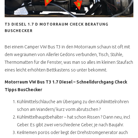
CALIFORNIA EXCLUSIV
WESTFALIA
SCHATZKISTE
T3 DIESEL 1.7 D MOTORRAUM CHECK BERATUNG
KLAPPDACHCAMPER
BUSCHECKER
CALIFORNIA COACH
HOCHDACH
Bei einem Camper VW Bus T3 in den Motorraum schaun ist oft mit
dem wegräumen von Allerlei Gedöns verbunden, Tisch, Stühle,
CALIFORNIA COACH
FALTDACH
Thermomatten für die Fenster, was man so alles im kleinen Staufach
eines leicht erhöhten Bettkastens so unter bekommt.
CALIFORNIA 2.4 D
FALTDACH
Motorraum VW Bus T3 1.7 Diesel – Schnelldurchgang Check
Tipps BusChecker
CALIFORNIA FAKE
HOCHDACH
Kühlmittelschläuche am Übergang zu den Kühlmittelrohren
CALIFORNIA FAKE
schon am Wandern/ kurz vorm abrutschen ?
AUFSTELLDACH
Kühlmittelhauptbehälter – hat schon Rissen ? Dann neu, incl
Geber. Es gibt zwei verschiedene Geber, je nach Baujahr.
MULTIVAN SERIE 1
Keilriemen porös oder liegt der Drehstromgenerator auch
MULTIVAN 2.4 DIESEL