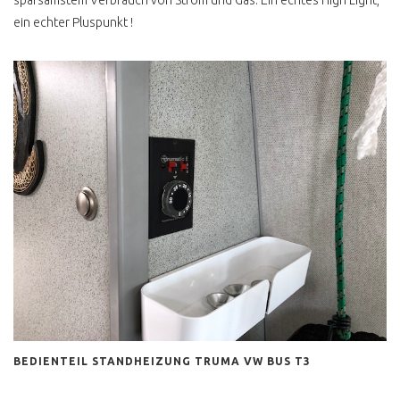
sparsamstem Verbrauch von Strom und Gas. Ein echtes High Light,
ein echter Pluspunkt !
T2 FALTDACHCAMPER
KAUFEN
T2 HYPE HÖCHSTPREISE
WERTANLAGE T2
T2C IMPORT
T2 TECHNISCHE
VERBESSERUNGEN
T2 LENKGETRIEBE
WARNUNG
T2 FLACHDACHCAMPER
UND 4 PERSONEN
T2 ÖLKÜHLER
T2 3 PUNKTGURTE
BEDIENTEIL STANDHEIZUNG TRUMA VW BUS T3
HINTEN NACHRÜSTEN