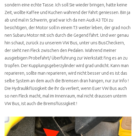
sondern eine echte Tasse. Ich soll Sie wieder bringen, hatte keine
T3 BOXER LUFT
Zeit, wollte Kaffee und Kuchen während der Fahrt geniessen. Bin ja
GEKUEHLT ?
ab und mal in Schwerin, grad war ich da nen Audi A3 TDI zu
T3 SYNCRO BERATUNG
besichtigen, der Motor soll in einem T3 weiter leben, der grad noch
nen Subaru Motor mit sich durch die Gegend fährt. Und wer genau
T3 SYNCRO
KAUFBERATUNG
hin schaut, zurück zu unserem VW Bus, unter uns BusCheckern,
der sieht nen Fleck zwischen den Pedalen. Während meiner
T3 SYNCRO 16 ZOLL
ausgiebigen Probefahrt/ Überführung zur Werkstatt fing es an zu
KAUFBERATUNG
tropfen. Der Kupplungsgeberzylinder wird grad undicht. Kann man
T3 SYNCRO TÜV NEU
reparieren, sollte man reparieren, wird nicht besser und es ist das
selbe System an dem auch die Bremsen dran hängen, nur zur Info !
VISCO VS
ABSCHALTALLRAD
Die Hydraulikflüsigkeit die Ihr da verliert, wenn Euer VW Bus auch
so nen Fleck macht, mal im Innenraum, mal nicht draussen unterm
T3 SYNCRO
VW Bus, ist auch die Bremsflüssigkeit !
DOPPELKABINE 2.1 WBX
T3 SYNCRO
RESTAURATION
T3 SYNCRO EINFUHR