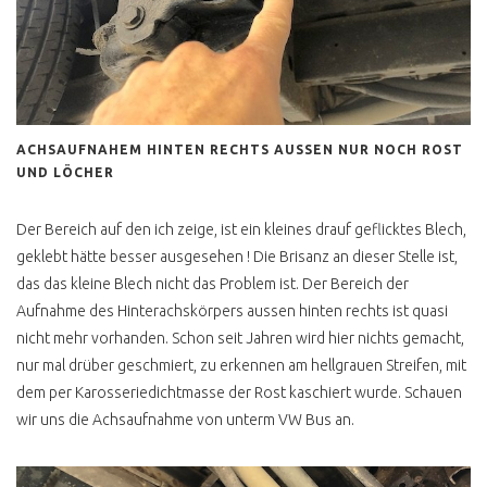
ZOLL AUKTIONEN VEBEG
ETC
DRECKIG & SPECKIG
HUNDEGERUCH
ACHSAUFNAHEM HINTEN RECHTS AUSSEN NUR NOCH ROST
UND LÖCHER
SCHWARZ GEMACHT
UNTERBODEN SCHI SCHI
Der Bereich auf den ich zeige, ist ein kleines drauf geflicktes Blech,
geklebt hätte besser ausgesehen ! Die Brisanz an dieser Stelle ist,
VW BUS VERKAUFEN
das das kleine Blech nicht das Problem ist. Der Bereich der
Aufnahme des Hinterachskörpers aussen hinten rechts ist quasi
nicht mehr vorhanden. Schon seit Jahren wird hier nichts gemacht,
TECHNIK AHH JETZT JA
nur mal drüber geschmiert, zu erkennen am hellgrauen Streifen, mit
STANDHEIZUNG
dem per Karosseriedichtmasse der Rost kaschiert wurde. Schauen
wir uns die Achsaufnahme von unterm VW Bus an.
KLIMAANLAGE
SYNCRO OHNE SPERREN
IST KEIN SYNCRO