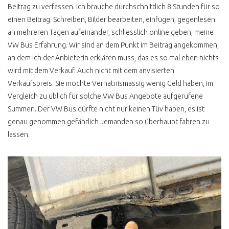
Beitrag zu verfassen. Ich brauche durchschnittlich 8 Stunden für so
VW BUS ZULASSUNG
einen Beitrag. Schreiben, Bilder bearbeiten, einfügen, gegenlesen
an mehreren Tagen aufeinander, schliesslich online geben, meine
HÄNDLER TRICKKISTE
VW Bus Erfahrung. Wir sind an dem Punkt im Beitrag angekommen,
GUT BEDIENT
an dem ich der Anbieterin erklären muss, das es so mal eben nichts
wird mit dem Verkauf. Auch nicht mit dem anvisierten
VERKAUF VON PRIVAT
Verkaufspreis. Sie möchte Verhätnismässig wenig Geld haben, im
AUSSERGEWÖHNLICH
Vergleich zu üblich für solche VW Bus Angebote aufgerufene
PERFEKT
Summen. Der VW Bus dürfte nicht nur keinen Tüv haben, es ist
VORSICHT VW BUS
genau genommen gefährlich Jemanden so überhaupt fahren zu
SPEZIALISTEN
lassen.
BIELEFELD
NORDERSTEDT
GARANTIE &
GEWÄHRLEISTUNG
BUNDESWEHR
RÜCKLÄUFER