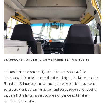
VW BUS T3
T3 ANZEIGE UND
REALITÄT
T3 KAUFBERATUNG BIS
1986
T3 KAUFBERATUNG AB
1986
T3 PORSCHE BUS B32
STAUFÄCHER ORDENTLICH VERARBEITET VW BUS T3
T3 SYNCRO 16 ZOLL
T3 FALTDACHCAMPER
Und noch einen oben drauf, ordentlicher Ausblick auf die
JOKER
Fahrerkanzel. Da möchte man direkt einsteigen, los fahren an den
DOPPELKABINE PRITSCHE
Strand und Schnusselkram sammeln, um es wohnlicher aussehen
zu lassen. Hier ist ja auch grad Jemand ausgezogen und hat eine
DEHLER
saubere Hütte hinterlassen, so wie sich das gehört in einem
FAKE WESTI T3
ordentlichen Haushalt.