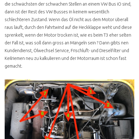
CO GASWARNER
die schwächsten der schwachen Stellen an einem VW Bus iO sind,
dann ist der Rest des VW Busses in keinem wesentlich
SCHÄTZEISEN
schlechteren Zustand. Wenn das Öl nicht aus dem Motor überall
KÜHLMITTELTEMPERATUR
ANZEIGE
raus läuft, durch den Fahrtwind auf die Heckklappe weht und diese
sprenkelt, wenn der Motor trocken ist, wie es beim T3 eher selten
T3 WERKSTATT CHECK
der Fall ist, was soll dann gross an Mängeln sein ? Dann gibts nen
ERGEBNIS
Kundendienst, Ölwechsel Service, Frischluft- und Dieselfilter und
BUSCHECKER
Keilriemen neu zu kalkulieren und der Motorraum ist schon fast
PROBEFAHRT T3
gemacht.
ATLANTIK KAUFPREIS
BERATUNG
WERTANLAGE
VW BUS T4
T4 ANZEIGE UND
REALITÄT
VW BUS T4 INSTA HYPE