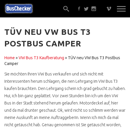
TÜV NEU VW BUS T3
POSTBUS CAMPER
EIN GUTACHTER ?
ALTERNATIVEN
Home
»
VW Bus T3 Kaufberatung
»
TÜV neu VW Bus T3 Postbus
Camper
GUT BERATEN ?
Sie möchten Ihren VW Bus verkaufen und sich nicht mit
TRAUMBUS FINDEN,
Interessenten herum schlagen, die nen Lehrgang im VW Bus T3
SICHER !
kaufen bräuchten. Den Lehrgang schein ich grad gebucht zu haben.
ONLINE KOSTENLOS
Hui, ich bin ganz geplättet. Vor zwei Stunden bin ich um den VW
Bus in der Stadt stehend herum gelaufen. Motordeckel auf, hier
GELD ÜBERWEISEN ?
und da mal drunter geschaut. Ok, wird nicht so schlimm werden war
ONE KLICK BUY
meine Auskunft an meine Auftraggeberin. Wenn ich mich da mal
nicht getäuscht hab. Genau genommen ist Sie getäuscht worden,
WERKSTATTEMPFEHLUNG