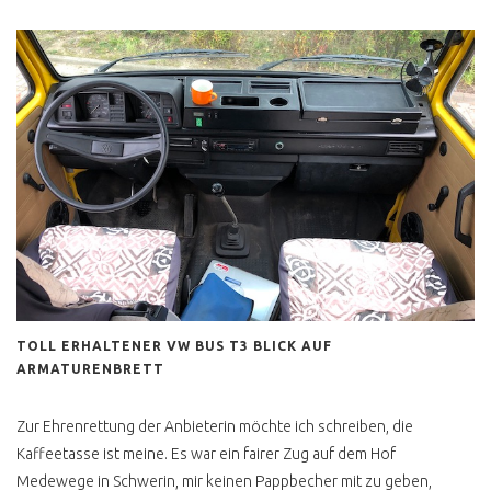
BLUE STAR
LAST LIMITED EDITION
MULTIVAN VERKACKT
BULLI FÜR JEDEN TAG ?
T3 K800 SPAR TARIF
POSTBUS
POSTI CAMPER TÜV NEU
T3 HYPE HÖCHSTPREISE
TOLL ERHALTENER VW BUS T3 BLICK AUF
T3 DIESEL ODER
ARMATURENBRETT
BENZINER KAUFEN ?
T3 DIESEL KAUFEN ?
Zur Ehrenrettung der Anbieterin möchte ich schreiben, die
Kaffeetasse ist meine. Es war ein fairer Zug auf dem Hof
T3 BOXER WASSER
GEKUEHLT ?
Medewege in Schwerin, mir keinen Pappbecher mit zu geben,